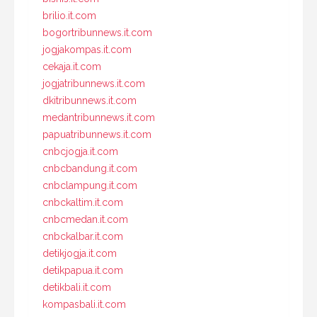
brilio.it.com
bogortribunnews.it.com
jogjakompas.it.com
cekaja.it.com
jogjatribunnews.it.com
dkitribunnews.it.com
medantribunnews.it.com
papuatribunnews.it.com
cnbcjogja.it.com
cnbcbandung.it.com
cnbclampung.it.com
cnbckaltim.it.com
cnbcmedan.it.com
cnbckalbar.it.com
detikjogja.it.com
detikpapua.it.com
detikbali.it.com
kompasbali.it.com