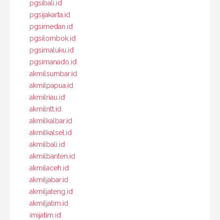
pgsibali.id
pgsijakarta.id
pgsimedan.id
pgsilombok.id
pgsimaluku.id
pgsimanado.id
akmilsumbar.id
akmilpapua.id
akmilriau.id
akmilntt.id
akmilkalbar.id
akmilkalsel.id
akmilbali.id
akmilbanten.id
akmilaceh.id
akmiljabar.id
akmiljateng.id
akmiljatim.id
imijatim.id