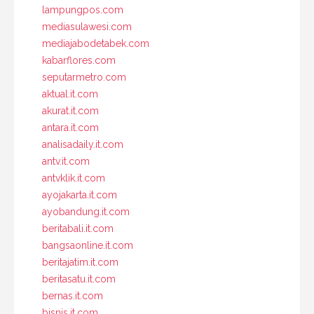
lampungpos.com
mediasulawesi.com
mediajabodetabek.com
kabarflores.com
seputarmetro.com
aktual.it.com
akurat.it.com
antara.it.com
analisadaily.it.com
antv.it.com
antvklik.it.com
ayojakarta.it.com
ayobandung.it.com
beritabali.it.com
bangsaonline.it.com
beritajatim.it.com
beritasatu.it.com
bernas.it.com
bisnis.it.com