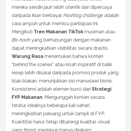
mereka sendiri jauh lebih otentik dan dipercaya
daripada iklan berbayar.
Hashtag challenge
adalah
cara ampuh untuk memicu partisipasi ini.
Mengikuti
Tren Makanan TikTok
musiman atau
life-hack
yang berhubungan dengan makanan
dapat meningkatkan visibilitas secara drastis.
Warung Rasa
menemukan bahwa konten
“behind the scenes” atau kisah inspiratif di balik
resep lebih disukai daripada promosi produk yang
blak-blakan, menunjukkan sisi manusiawi bisnis.
Konsistensi adalah elemen kunci dari
Strategi
FYP Makanan
. Mengunggah konten secara
teratur, idealnya beberapa kali sehari,
meningkatkan peluang untuk tampil di FYP.
Kuantitas harus tetap dibarengi kualitas visual
yang tinggi, meskipun hanya direkam