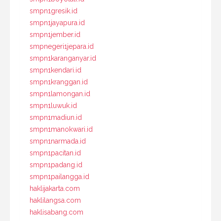
smpn1gresik.id
smpn1jayapura.id
smpn1jember.id
smpnegeri1jepara.id
smpn1karanganyar.id
smpn1kendari.id
smpn1kranggan.id
smpn1lamongan.id
smpn1luwuk.id
smpn1madiun.id
smpn1manokwari.id
smpn1narmada.id
smpn1pacitan.id
smpn1padang.id
smpn1pailangga.id
haklijakarta.com
haklilangsa.com
haklisabang.com