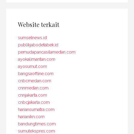
Website terkait
sumselnews.id
publikjabodetabek.id
pemudapancasilamedan.com
ayokalimantan.com
ayosumut.com
bangsaoffline.com
cnbcmedan.com
cnnmedan.com
cnnjakarta.com
cnbcjakarta.com
hariansumatra.com
harianikn.com
bandungtimes.com
sumutekspres.com