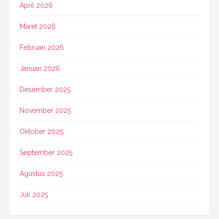
April 2026
Maret 2026
Februari 2026
Januari 2026
Desember 2025
November 2025
Oktober 2025
September 2025
Agustus 2025
Juli 2025