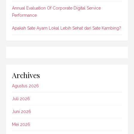
Annual Evaluation Of Corporate Digital Service
Performance
Apakah Sate Ayam Lokal Lebih Sehat dari Sate Kambing?
Archives
Agustus 2026
Juli 2026
Juni 2026
Mei 2026