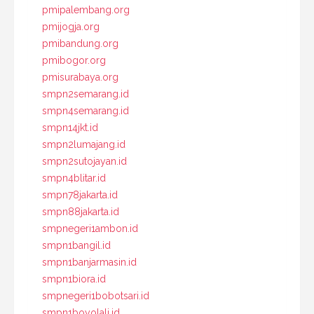
pmipalembang.org
pmijogja.org
pmibandung.org
pmibogor.org
pmisurabaya.org
smpn2semarang.id
smpn4semarang.id
smpn14jkt.id
smpn2lumajang.id
smpn2sutojayan.id
smpn4blitar.id
smpn78jakarta.id
smpn88jakarta.id
smpnegeri1ambon.id
smpn1bangil.id
smpn1banjarmasin.id
smpn1biora.id
smpnegeri1bobotsari.id
smpn1boyolali.id