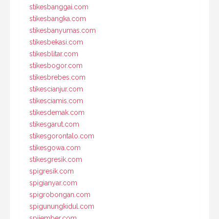
stikesbanggai.com
stikesbangka.com
stikesbanyumas.com
stikesbekasi.com
stikesblitar.com
stikesbogor.com
stikesbrebes.com
stikescianjur.com
stikesciamis.com
stikesdemak.com
stikesgarut.com
stikesgorontalo.com
stikesgowa.com
stikesgresik.com
spigresik.com
spigianyar.com
spigrobongan.com
spigunungkidul.com
spijember.com