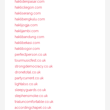
haklidenpasar.com
haklicilegon.com
hakliserang.com
haklibengkulu.com
haklijogja.com
haklijambi.com
haklibandung.com
haklibekasi.com
haklibogor.com
perfectperson.co.uk
tourmusicfest.co.uk
strongdemocracy.co.uk
dronetotal.co.uk
partycurrent.co.uk
lightalso.co.uk
sleepyguards.co.uk
stephensmoke.co.uk
trialuncomfortable.co.uk
accordingchapel.co.uk