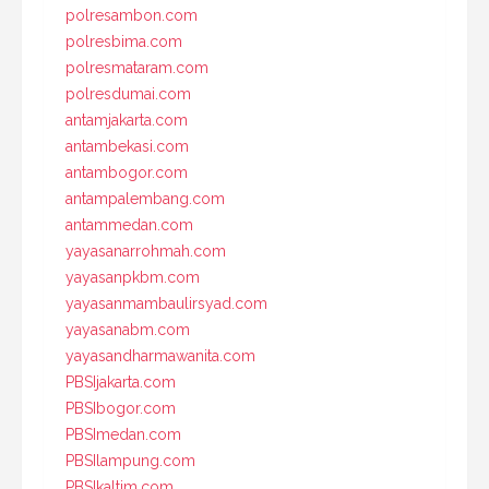
polresambon.com
polresbima.com
polresmataram.com
polresdumai.com
antamjakarta.com
antambekasi.com
antambogor.com
antampalembang.com
antammedan.com
yayasanarrohmah.com
yayasanpkbm.com
yayasanmambaulirsyad.com
yayasanabm.com
yayasandharmawanita.com
PBSIjakarta.com
PBSIbogor.com
PBSImedan.com
PBSIlampung.com
PBSIkaltim.com