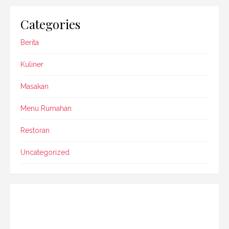
Categories
Berita
Kuliner
Masakan
Menu Rumahan
Restoran
Uncategorized