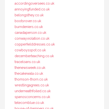
accordingoversees.co.uk
annoyingfunded.co.uk
belongsthey.co.uk
bootsrover.co.uk
burndeniers.co.uk
canadaperson.co.uk
conwayviolation.co.uk
copperfielddresses.co.uk
cowboysspot.co.uk
decemberteaching.co.uk
traceloans.co.uk
thenewsweek.co.uk
thecakewala.co.uk
thomson-thorn.co.uk
wrestlingagrees.co.uk
underneathfoiled.co.uk
spanosconcerns.co.uk
telecomblue.co.uk
house-of-hampers.co.uk