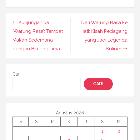
Navigasi
Kunjungan ke
Dari Warung Rasa ke
pos
‘Warung Rasa’: Tempat
Hati: Kisah Pedagang
Makan Sederhana
yang Jadi Legenda
dengan Bintang Lima
Kuliner
Cari
CARI
Agustus 2026
S
S
R
K
J
S
M
1
2