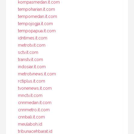
kompasmedan.it.com
tempoharian.it.com
tempomedan.it.com
tempojogja.it.com
tempopapua.it.com
idntimes.it.com
metrotv.it.com
sctv.it.com
transtv.it.com
indosiar.it.com
metrotvnews.it.com
rctiplus.it.com
tvonenews.it.com
mnctv.it.com
cnnmedan.it.com
cnnmetro.it.com
cnnbali.it.com
meulaboh.id
tribunacehbarat.id