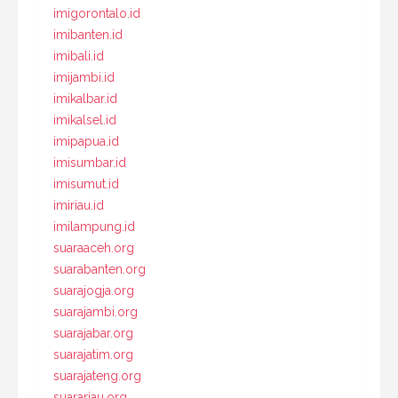
imigorontalo.id
imibanten.id
imibali.id
imijambi.id
imikalbar.id
imikalsel.id
imipapua.id
imisumbar.id
imisumut.id
imiriau.id
imilampung.id
suaraaceh.org
suarabanten.org
suarajogja.org
suarajambi.org
suarajabar.org
suarajatim.org
suarajateng.org
suarariau.org