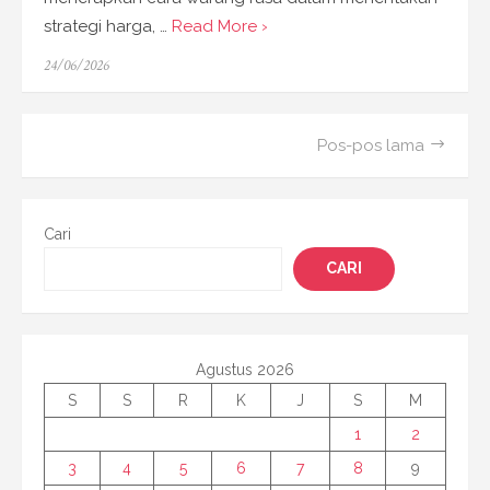
strategi harga, …
Read More ›
Posted
24/06/2026
on
Navigasi
Pos-pos lama
pos
Cari
CARI
Agustus 2026
S
S
R
K
J
S
M
1
2
3
4
5
6
7
8
9