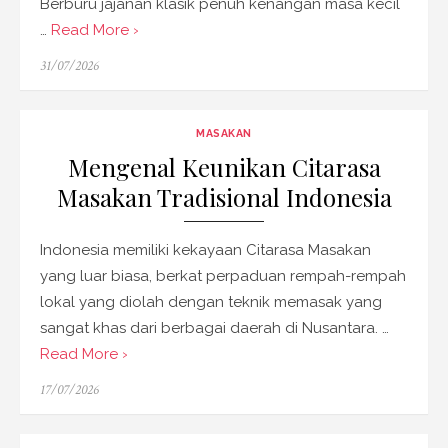
Berburu jajanan klasik penuh kenangan masa kecil
…
Read More ›
Posted
31/07/2026
on
MASAKAN
Mengenal Keunikan Citarasa
Masakan Tradisional Indonesia
Indonesia memiliki kekayaan Citarasa Masakan
yang luar biasa, berkat perpaduan rempah-rempah
lokal yang diolah dengan teknik memasak yang
sangat khas dari berbagai daerah di Nusantara. …
Read More ›
Posted
17/07/2026
on