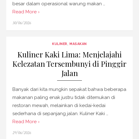
besar dalam operasional warung makan …
Read More ›
Posted
30/06/2026
on
KULINER
,
MASAKAN
Kuliner Kaki Lima: Menjelajahi
Kelezatan Tersembunyi di Pinggir
Jalan
Banyak dari kita mungkin sepakat bahwa beberapa
makanan paling enak justru tidak ditemukan di
restoran mewah, melainkan di kedai-kedai
sederhana di sepanjang jalan. Kuliner Kaki …
Read More ›
Posted
29/06/2026
on