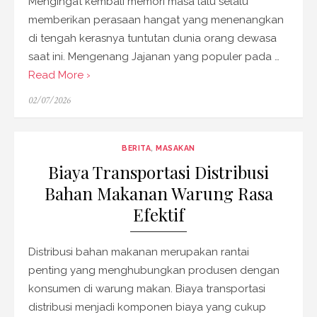
Mengingat kembali memori masa lalu selalu
memberikan perasaan hangat yang menenangkan
di tengah kerasnya tuntutan dunia orang dewasa
saat ini. Mengenang Jajanan yang populer pada …
Read More ›
Posted
02/07/2026
on
BERITA
,
MASAKAN
Biaya Transportasi Distribusi
Bahan Makanan Warung Rasa
Efektif
Distribusi bahan makanan merupakan rantai
penting yang menghubungkan produsen dengan
konsumen di warung makan. Biaya transportasi
distribusi menjadi komponen biaya yang cukup