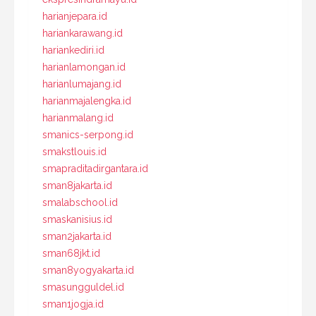
harianjepara.id
hariankarawang.id
hariankediri.id
harianlamongan.id
harianlumajang.id
harianmajalengka.id
harianmalang.id
smanics-serpong.id
smakstlouis.id
smapraditadirgantara.id
sman8jakarta.id
smalabschool.id
smaskanisius.id
sman2jakarta.id
sman68jkt.id
sman8yogyakarta.id
smasungguldel.id
sman1jogja.id