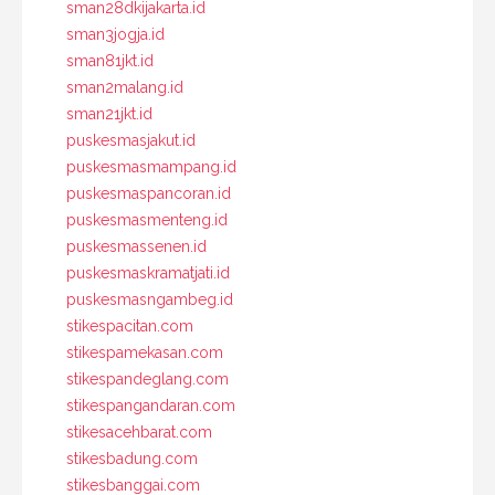
sman28dkijakarta.id
sman3jogja.id
sman81jkt.id
sman2malang.id
sman21jkt.id
puskesmasjakut.id
puskesmasmampang.id
puskesmaspancoran.id
puskesmasmenteng.id
puskesmassenen.id
puskesmaskramatjati.id
puskesmasngambeg.id
stikespacitan.com
stikespamekasan.com
stikespandeglang.com
stikespangandaran.com
stikesacehbarat.com
stikesbadung.com
stikesbanggai.com