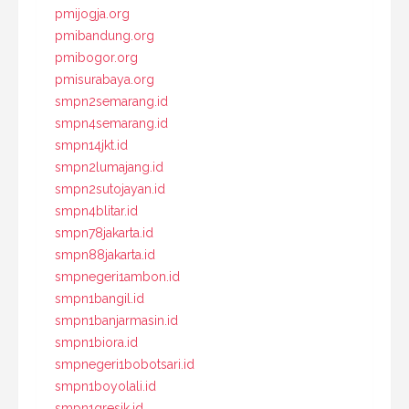
pmijogja.org
pmibandung.org
pmibogor.org
pmisurabaya.org
smpn2semarang.id
smpn4semarang.id
smpn14jkt.id
smpn2lumajang.id
smpn2sutojayan.id
smpn4blitar.id
smpn78jakarta.id
smpn88jakarta.id
smpnegeri1ambon.id
smpn1bangil.id
smpn1banjarmasin.id
smpn1biora.id
smpnegeri1bobotsari.id
smpn1boyolali.id
smpn1gresik.id