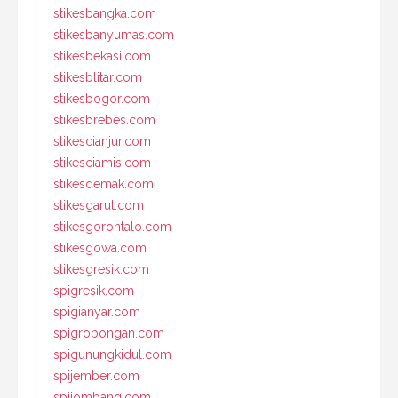
stikesbangka.com
stikesbanyumas.com
stikesbekasi.com
stikesblitar.com
stikesbogor.com
stikesbrebes.com
stikescianjur.com
stikesciamis.com
stikesdemak.com
stikesgarut.com
stikesgorontalo.com
stikesgowa.com
stikesgresik.com
spigresik.com
spigianyar.com
spigrobongan.com
spigunungkidul.com
spijember.com
spijombang.com