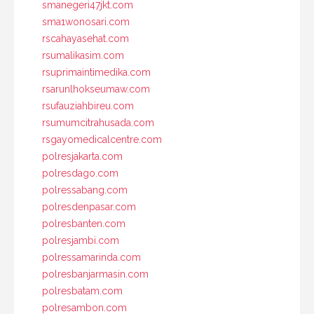
smanegeri47jkt.com
sma1wonosari.com
rscahayasehat.com
rsumalikasim.com
rsuprimaintimedika.com
rsarunlhokseumaw.com
rsufauziahbireu.com
rsumumcitrahusada.com
rsgayomedicalcentre.com
polresjakarta.com
polresdago.com
polressabang.com
polresdenpasar.com
polresbanten.com
polresjambi.com
polressamarinda.com
polresbanjarmasin.com
polresbatam.com
polresambon.com