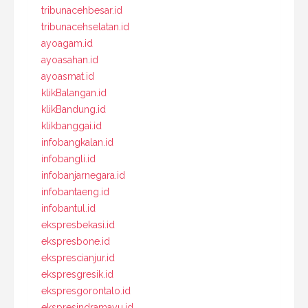
tribunacehbesar.id
tribunacehselatan.id
ayoagam.id
ayoasahan.id
ayoasmat.id
klikBalangan.id
klikBandung.id
klikbanggai.id
infobangkalan.id
infobangli.id
infobanjarnegara.id
infobantaeng.id
infobantul.id
ekspresbekasi.id
ekspresbone.id
eksprescianjur.id
ekspresgresik.id
ekspresgorontalo.id
ekspresindramayu.id