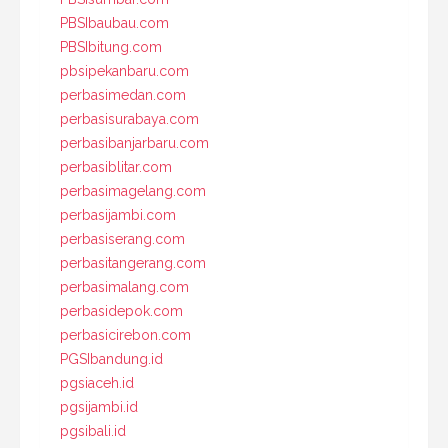
PBSIbaubau.com
PBSIbitung.com
pbsipekanbaru.com
perbasimedan.com
perbasisurabaya.com
perbasibanjarbaru.com
perbasiblitar.com
perbasimagelang.com
perbasijambi.com
perbasiserang.com
perbasitangerang.com
perbasimalang.com
perbasidepok.com
perbasicirebon.com
PGSIbandung.id
pgsiaceh.id
pgsijambi.id
pgsibali.id