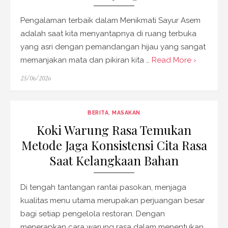
Pengalaman terbaik dalam Menikmati Sayur Asem
adalah saat kita menyantapnya di ruang terbuka
yang asri dengan pemandangan hijau yang sangat
memanjakan mata dan pikiran kita …
Read More ›
Posted
25/06/2026
on
BERITA
,
MASAKAN
Koki Warung Rasa Temukan
Metode Jaga Konsistensi Cita Rasa
Saat Kelangkaan Bahan
Di tengah tantangan rantai pasokan, menjaga
kualitas menu utama merupakan perjuangan besar
bagi setiap pengelola restoran. Dengan
menerapkan cara warung rasa dalam menentukan