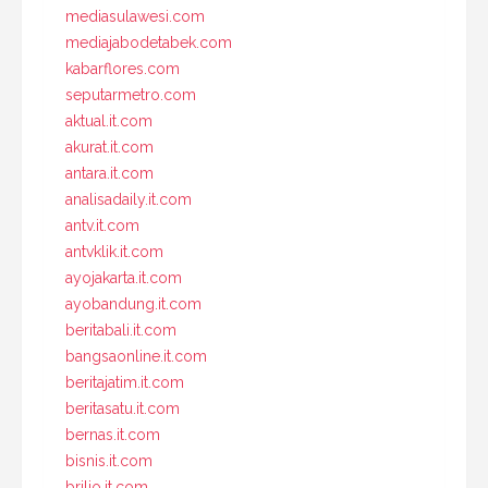
mediasulawesi.com
mediajabodetabek.com
kabarflores.com
seputarmetro.com
aktual.it.com
akurat.it.com
antara.it.com
analisadaily.it.com
antv.it.com
antvklik.it.com
ayojakarta.it.com
ayobandung.it.com
beritabali.it.com
bangsaonline.it.com
beritajatim.it.com
beritasatu.it.com
bernas.it.com
bisnis.it.com
brilio.it.com