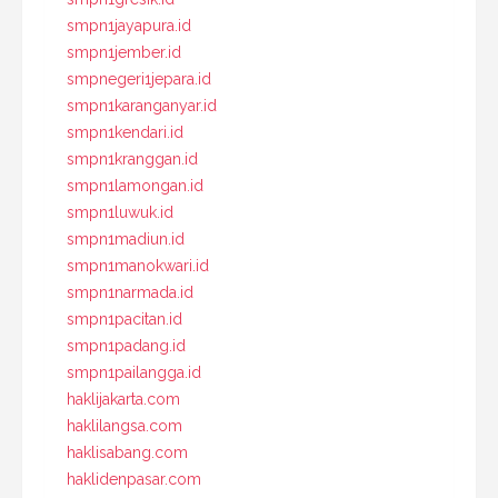
smpn1jayapura.id
smpn1jember.id
smpnegeri1jepara.id
smpn1karanganyar.id
smpn1kendari.id
smpn1kranggan.id
smpn1lamongan.id
smpn1luwuk.id
smpn1madiun.id
smpn1manokwari.id
smpn1narmada.id
smpn1pacitan.id
smpn1padang.id
smpn1pailangga.id
haklijakarta.com
haklilangsa.com
haklisabang.com
haklidenpasar.com