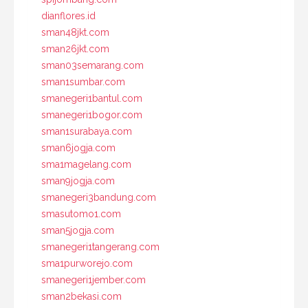
dianflores.id
sman48jkt.com
sman26jkt.com
sman03semarang.com
sman1sumbar.com
smanegeri1bantul.com
smanegeri1bogor.com
sman1surabaya.com
sman6jogja.com
sma1magelang.com
sman9jogja.com
smanegeri3bandung.com
smasutomo1.com
sman5jogja.com
smanegeri1tangerang.com
sma1purworejo.com
smanegeri1jember.com
sman2bekasi.com