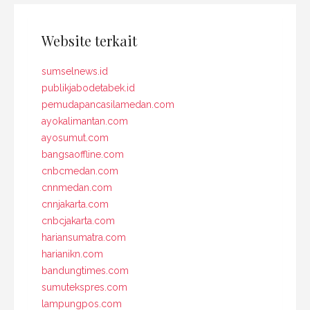
Website terkait
sumselnews.id
publikjabodetabek.id
pemudapancasilamedan.com
ayokalimantan.com
ayosumut.com
bangsaoffline.com
cnbcmedan.com
cnnmedan.com
cnnjakarta.com
cnbcjakarta.com
hariansumatra.com
harianikn.com
bandungtimes.com
sumutekspres.com
lampungpos.com