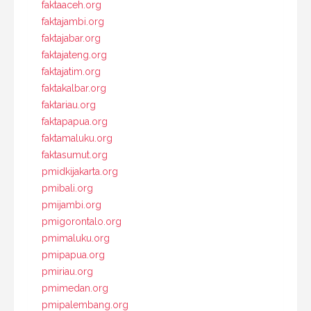
faktaaceh.org
faktajambi.org
faktajabar.org
faktajateng.org
faktajatim.org
faktakalbar.org
faktariau.org
faktapapua.org
faktamaluku.org
faktasumut.org
pmidkijakarta.org
pmibali.org
pmijambi.org
pmigorontalo.org
pmimaluku.org
pmipapua.org
pmiriau.org
pmimedan.org
pmipalembang.org