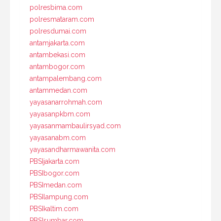
polresbima.com
polresmataram.com
polresdumai.com
antamjakarta.com
antambekasi.com
antambogor.com
antampalembang.com
antammedan.com
yayasanarrohmah.com
yayasanpkbm.com
yayasanmambaulirsyad.com
yayasanabm.com
yayasandharmawanita.com
PBSIjakarta.com
PBSIbogor.com
PBSImedan.com
PBSIlampung.com
PBSIkaltim.com
PBSIsumbar.com