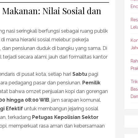
Enc
 Makanan: Nilai Sosial dan
Res
Lel
ng nasi seringkali berfungsi sebagai ruang publik
di mana hierarki sosial melebur: pekerja
Kom
a, dan pensiunan duduk di bangku yang sama. Di
Jah
l terjadi secara alami, jauh dari formalitas kantor
Rah
Prak
ndaris di pusat kota, setiap hari
Sabtu
pagi
Tri
para pedagang pasar dan pensiunan.
Pemilik
Bas
atat bahwa omzet penjualan kopi dan gorengan
Dan
00 hingga 08:00 WIB
, jam sarapan komunal.
gi Efektif
untuk membangun jejaring sosial
kan, terkadang
Petugas Kepolisian Sektor
kopi, memperkuat rasa aman dan kebersamaan