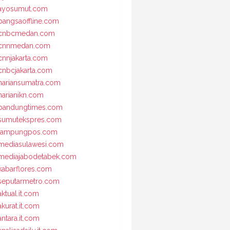
ayosumut.com
bangsaoffline.com
cnbcmedan.com
cnnmedan.com
cnnjakarta.com
cnbcjakarta.com
hariansumatra.com
harianikn.com
bandungtimes.com
sumutekspres.com
lampungpos.com
mediasulawesi.com
mediajabodetabek.com
kabarflores.com
seputarmetro.com
aktual.it.com
akurat.it.com
antara.it.com