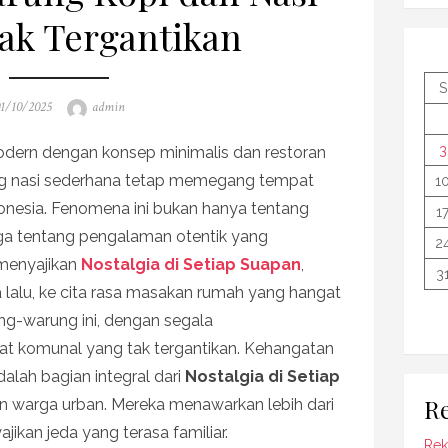
ak Tergantikan
S
osted
Author
1/10/2025
admin
n
3
dern dengan konsep minimalis dan restoran
g nasi sederhana tetap memegang tempat
1
donesia. Fenomena ini bukan hanya tentang
1
juga tentang pengalaman otentik yang
2
menyajikan
Nostalgia di Setiap Suapan
,
3
lalu, ke cita rasa masakan rumah yang hangat
ng-warung ini, dengan segala
at komunal yang tak tergantikan. Kehangatan
dalah bagian integral dari
Nostalgia di Setiap
Re
n warga urban. Mereka menawarkan lebih dari
kan jeda yang terasa familiar.
Rek