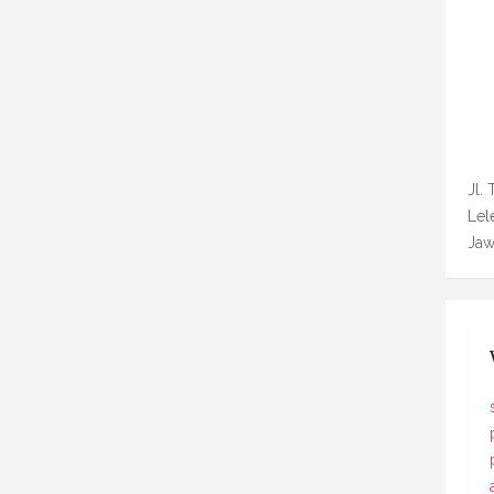
Jl. 
Lel
Jaw