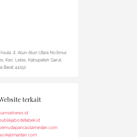
Trisula Jl. Alun-Alun Utara No.timur,
es, Kec. Leles, Kabupaten Garut,
a Barat 44152
Website terkait
sumselnews.id
publikjabodetabek.id
pemudapancasilamedan.com
ayokalimantan.com