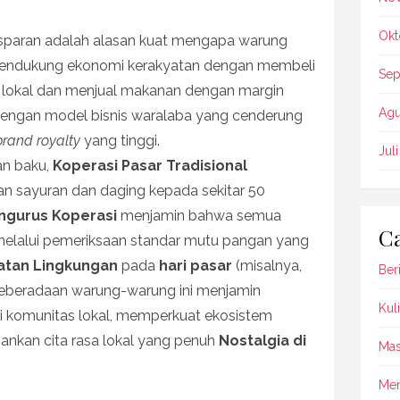
Okt
ansparan adalah alasan kuat mengapa warung
 mendukung ekonomi kerakyatan dengan membeli
Sep
r lokal dan menjual makanan dengan margin
Agu
 dengan model bisnis waralaba yang cenderung
brand royalty
yang tinggi.
Jul
an baku,
Koperasi Pasar Tradisional
 sayuran dan daging kepada sekitar 50
ngurus Koperasi
menjamin bahwa semua
Ca
melalui pemeriksaan standar mutu pangan yang
atan Lingkungan
pada
hari pasar
(misalnya,
Beri
Keberadaan warung-warung ini menjamin
Kul
i komunitas lokal, memperkuat ekosistem
nkan cita rasa lokal yang penuh
Nostalgia di
Mas
Me