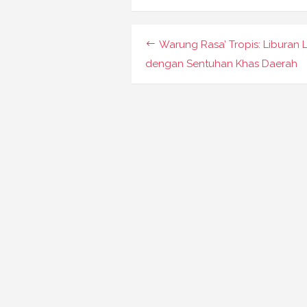
Navigasi
Warung Rasa’ Tropis: Liburan 
pos
dengan Sentuhan Khas Daerah