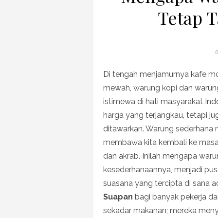
Tetap T
P
0
o
Di tengah menjamurnya kafe mo
mewah, warung kopi dan warun
istimewa di hati masyarakat In
harga yang terjangkau, tetapi 
ditawarkan. Warung sederhana 
membawa kita kembali ke masa 
dan akrab. Inilah mengapa waru
kesederhanaannya, menjadi pus
suasana yang tercipta di sana a
Suapan
bagi banyak pekerja da
sekadar makanan; mereka menyaji