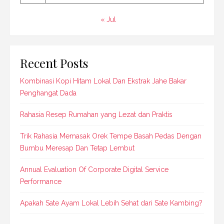
« Jul
Recent Posts
Kombinasi Kopi Hitam Lokal Dan Ekstrak Jahe Bakar
Penghangat Dada
Rahasia Resep Rumahan yang Lezat dan Praktis
Trik Rahasia Memasak Orek Tempe Basah Pedas Dengan
Bumbu Meresap Dan Tetap Lembut
Annual Evaluation Of Corporate Digital Service
Performance
Apakah Sate Ayam Lokal Lebih Sehat dari Sate Kambing?