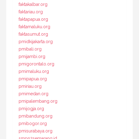
faktakalbar.org
faktariau.org
faktapapua.org
faktamaluku.org
faktasumut.org
pmidkijakarta.org
pmibali.org
pmijambi.org
pmigorontalo.org
pmimaluku.org
pmipapua.org
pmiriau.org
pmimedan.org
pmipalembang.org
pmijogja.org
pmibandung.org
pmibogor.org
pmisurabaya.org
smpn2semarang.id