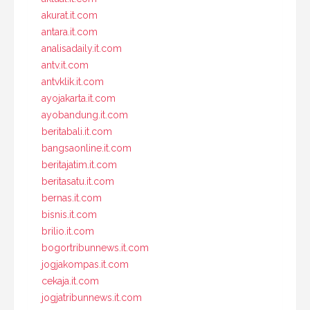
akurat.it.com
antara.it.com
analisadaily.it.com
antv.it.com
antvklik.it.com
ayojakarta.it.com
ayobandung.it.com
beritabali.it.com
bangsaonline.it.com
beritajatim.it.com
beritasatu.it.com
bernas.it.com
bisnis.it.com
brilio.it.com
bogortribunnews.it.com
jogjakompas.it.com
cekaja.it.com
jogjatribunnews.it.com