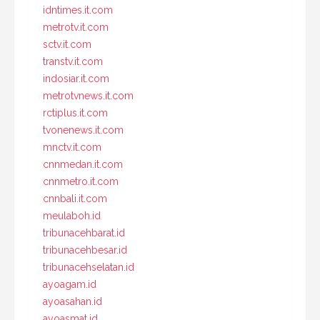
idntimes.it.com
metrotv.it.com
sctv.it.com
transtv.it.com
indosiar.it.com
metrotvnews.it.com
rctiplus.it.com
tvonenews.it.com
mnctv.it.com
cnnmedan.it.com
cnnmetro.it.com
cnnbali.it.com
meulaboh.id
tribunacehbarat.id
tribunacehbesar.id
tribunacehselatan.id
ayoagam.id
ayoasahan.id
ayoasmat.id