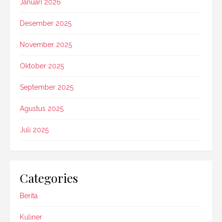
Januari 2026
Desember 2025
November 2025
Oktober 2025
September 2025
Agustus 2025
Juli 2025
Categories
Berita
Kuliner