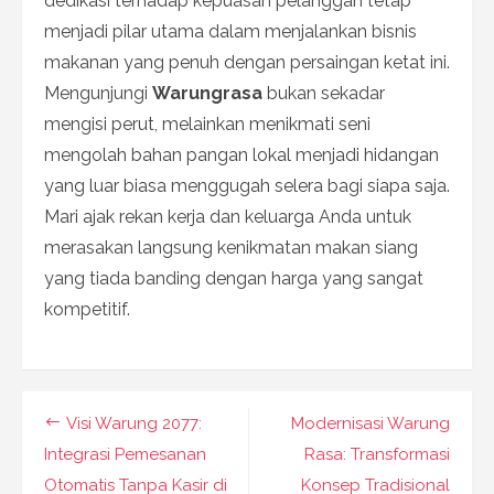
dedikasi terhadap kepuasan pelanggan tetap
menjadi pilar utama dalam menjalankan bisnis
makanan yang penuh dengan persaingan ketat ini.
Mengunjungi
Warungrasa
bukan sekadar
mengisi perut, melainkan menikmati seni
mengolah bahan pangan lokal menjadi hidangan
yang luar biasa menggugah selera bagi siapa saja.
Mari ajak rekan kerja dan keluarga Anda untuk
merasakan langsung kenikmatan makan siang
yang tiada banding dengan harga yang sangat
kompetitif.
Navigasi
Visi Warung 2077:
Modernisasi Warung
pos
Integrasi Pemesanan
Rasa: Transformasi
Otomatis Tanpa Kasir di
Konsep Tradisional