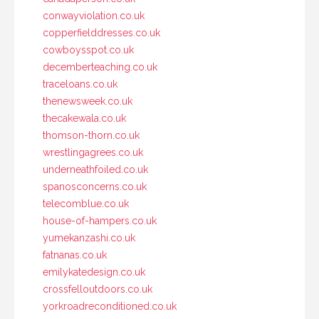
conwayviolation.co.uk
copperfielddresses.co.uk
cowboysspot.co.uk
decemberteaching.co.uk
traceloans.co.uk
thenewsweek.co.uk
thecakewala.co.uk
thomson-thorn.co.uk
wrestlingagrees.co.uk
underneathfoiled.co.uk
spanosconcerns.co.uk
telecomblue.co.uk
house-of-hampers.co.uk
yumekanzashi.co.uk
fatnanas.co.uk
emilykatedesign.co.uk
crossfelloutdoors.co.uk
yorkroadreconditioned.co.uk