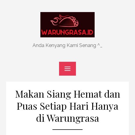
Skip
to
content
Anda Kenyang Kami Senang ^_
Makan Siang Hemat dan
Puas Setiap Hari Hanya
di Warungrasa