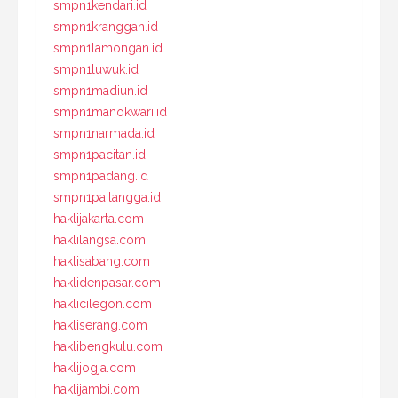
smpn1kendari.id
smpn1kranggan.id
smpn1lamongan.id
smpn1luwuk.id
smpn1madiun.id
smpn1manokwari.id
smpn1narmada.id
smpn1pacitan.id
smpn1padang.id
smpn1pailangga.id
haklijakarta.com
haklilangsa.com
haklisabang.com
haklidenpasar.com
haklicilegon.com
hakliserang.com
haklibengkulu.com
haklijogja.com
haklijambi.com