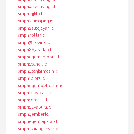
smpn4semarang.id
smpn14jkt.id
smpn2lumajang.id
smpn2sutojayan.id
smpn4blitar.id
smpn78jakarta.id
smpn88jakarta.id
smpnegeri1ambon.id
smpn1bangil.id
smpn1banjarmasin.id
smpn1biora.id
smpnegeri1bobotsari.id
smpn1boyolali.id
smpn1gresik.id
smpn1jayapura.id
smpn1jember.id
smpnegeri1jepara.id
smpn1karanganyar.id