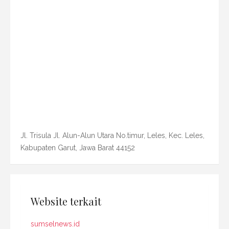
Jl. Trisula Jl. Alun-Alun Utara No.timur, Leles, Kec. Leles,
Kabupaten Garut, Jawa Barat 44152
Website terkait
sumselnews.id