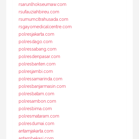
rsarunlhokseumaw.com
rsufauziahbireu.com
rsumumcitrahusada.com
rsgayomedicalcentre.com
polresjakarta.com
polresdago.com
polressabang.com
polresdenpasar.com
polresbanten.com
polresjambi.com
polressamarinda.com
polresbanjarmasin.com
polresbatam.com
polresambon.com
polresbima.com
polresmataram.com
polresdumai.com
antamjakarta.com
antambekasi.com