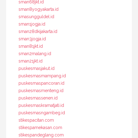
sman68jkt.id
sman8yogyakarta.id
smasungguldel.id
sman1jogja.id
sman28dkijakarta.id
sman3jogja.id
sman81jkt.id
sman2malang.id
sman21jkt.id
puskesmasjakut.id
puskesmasmampang.id
puskesmaspancoran.id
puskesmasmenteng.id
puskesmassenen.id
puskesmaskramatjati.id
puskesmasngambeg.id
stikespacitan.com
stikespamekasan.com
stikespandeglang.com