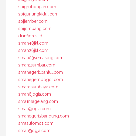
spigrobongan.com
spigunungkidul.com
spijember.com
spijombang.com
dianflores.id
sman48jkt.com
sman26jkt.com
sman03semarang.com
sman1sumbar.com
smanegeri1bantul.com
smanegeri1bogor.com
sman1surabaya.com
sman6jogja.com
sma1magelang.com
sman9jogja.com
smanegeri3bandung.com
smasutomo1.com
sman5jogja.com