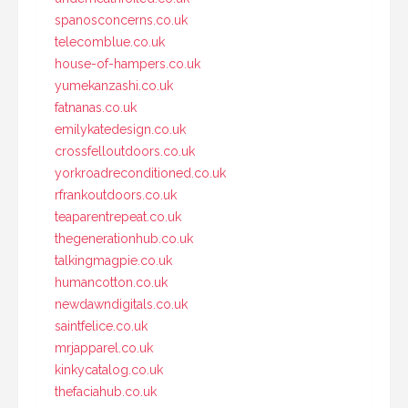
spanosconcerns.co.uk
telecomblue.co.uk
house-of-hampers.co.uk
yumekanzashi.co.uk
fatnanas.co.uk
emilykatedesign.co.uk
crossfelloutdoors.co.uk
yorkroadreconditioned.co.uk
rfrankoutdoors.co.uk
teaparentrepeat.co.uk
thegenerationhub.co.uk
talkingmagpie.co.uk
humancotton.co.uk
newdawndigitals.co.uk
saintfelice.co.uk
mrjapparel.co.uk
kinkycatalog.co.uk
thefaciahub.co.uk