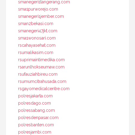
smanegeri1tangerang.com
sma1purworejo.com
smanegeri1jember.com
sman2bekasi.com
smanegeri47jkt.com
sma1wonosari.com
rscahayasehat.com
rsumalikasim.com
rsuprimaintimedika.com
rsarunlhokseumaw.com
rsufauziahbireu.com
rsumumcitrahusada.com
rsgayomedicalcentre.com
polresjakarta.com
polresdago.com
polressabang.com
polresdenpasar.com
polresbanten.com
polresjambi.com