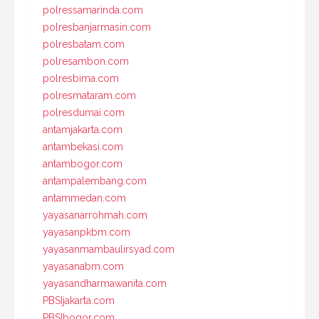
polressamarinda.com
polresbanjarmasin.com
polresbatam.com
polresambon.com
polresbima.com
polresmataram.com
polresdumai.com
antamjakarta.com
antambekasi.com
antambogor.com
antampalembang.com
antammedan.com
yayasanarrohmah.com
yayasanpkbm.com
yayasanmambaulirsyad.com
yayasanabm.com
yayasandharmawanita.com
PBSIjakarta.com
PBSIbogor.com