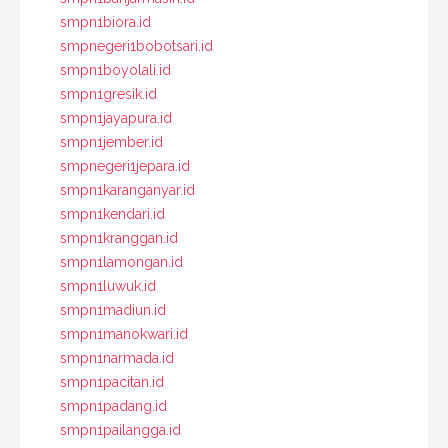
smpn1biora.id
smpnegeri1bobotsari.id
smpn1boyolali.id
smpn1gresik.id
smpn1jayapura.id
smpn1jember.id
smpnegeri1jepara.id
smpn1karanganyar.id
smpn1kendari.id
smpn1kranggan.id
smpn1lamongan.id
smpn1luwuk.id
smpn1madiun.id
smpn1manokwari.id
smpn1narmada.id
smpn1pacitan.id
smpn1padang.id
smpn1pailangga.id