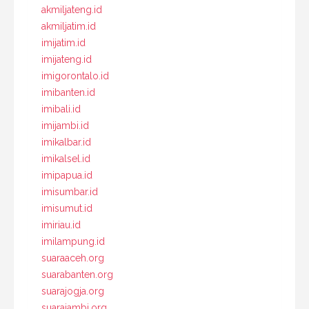
akmiljateng.id
akmiljatim.id
imijatim.id
imijateng.id
imigorontalo.id
imibanten.id
imibali.id
imijambi.id
imikalbar.id
imikalsel.id
imipapua.id
imisumbar.id
imisumut.id
imiriau.id
imilampung.id
suaraaceh.org
suarabanten.org
suarajogja.org
suarajambi.org