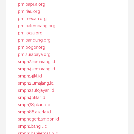
pmipapua.org
pmiriau.org
pmimedan.org
pmipalembang.org
pmijogja.org
pmibandung.org
pmibogor.org
pmisurabaya.org
smpn2semarang.id
smpn4semarang.id
smpn14jkt.id
smpn2lumajang.id
smpn2sutojayan.id
smpn4blitar.id
smpn78jakarta.id
smpn88jakarta.id
smpnegeri1ambon.id
smpn1bangil.id
smpn1banjarmasin.id