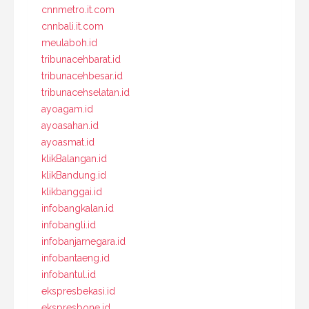
cnnmetro.it.com
cnnbali.it.com
meulaboh.id
tribunacehbarat.id
tribunacehbesar.id
tribunacehselatan.id
ayoagam.id
ayoasahan.id
ayoasmat.id
klikBalangan.id
klikBandung.id
klikbanggai.id
infobangkalan.id
infobangli.id
infobanjarnegara.id
infobantaeng.id
infobantul.id
ekspresbekasi.id
ekspresbone.id