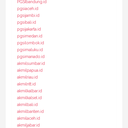
PGSIbandung.id
pgsiaceh.id
pgsijambi.id
pgsibali.id
pgsijakarta.id
pgsimedan.id
pgsilombok.id
pgsimaluku.id
pgsimanado.id
akmilsumbar.id
akmilpapua.id
akmilriau.id
akmilntt.id
akmilkalbar.id
akmilkalsel.id
akmilbali.id
akmilbanten.id
akmilaceh.id
akmiljabar.id