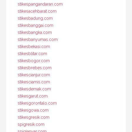
stikespangandaran.com
stikesacehbarat.com
stikesbadung.com
stikesbanggai.com
stikesbangka.com
stikesbanyumas.com
stikesbekasi.com
stikesblitar.com
stikesbogor.com
stikesbrebes.com
stikescianjur.com
stikesciamis.com
stikesdemak.com
stikesgarut.com
stikesgorontalo.com
stikesgowa.com
stikesgresik.com
spigresik.com
spigianyar.com