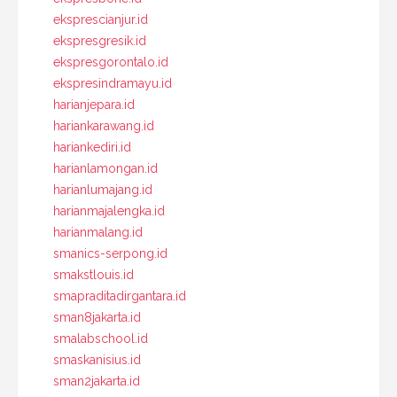
eksprescianjur.id
ekspresgresik.id
ekspresgorontalo.id
ekspresindramayu.id
harianjepara.id
hariankarawang.id
hariankediri.id
harianlamongan.id
harianlumajang.id
harianmajalengka.id
harianmalang.id
smanics-serpong.id
smakstlouis.id
smapraditadirgantara.id
sman8jakarta.id
smalabschool.id
smaskanisius.id
sman2jakarta.id