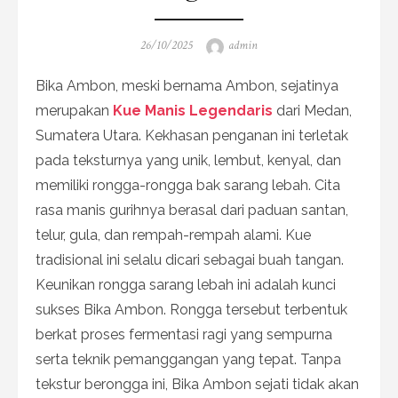
Posted
Author
26/10/2025
admin
on
Bika Ambon, meski bernama Ambon, sejatinya
merupakan
Kue Manis Legendaris
dari Medan,
Sumatera Utara. Kekhasan penganan ini terletak
pada teksturnya yang unik, lembut, kenyal, dan
memiliki rongga-rongga bak sarang lebah. Cita
rasa manis gurihnya berasal dari paduan santan,
telur, gula, dan rempah-rempah alami. Kue
tradisional ini selalu dicari sebagai buah tangan.
Keunikan rongga sarang lebah ini adalah kunci
sukses Bika Ambon. Rongga tersebut terbentuk
berkat proses fermentasi ragi yang sempurna
serta teknik pemanggangan yang tepat. Tanpa
tekstur berongga ini, Bika Ambon sejati tidak akan