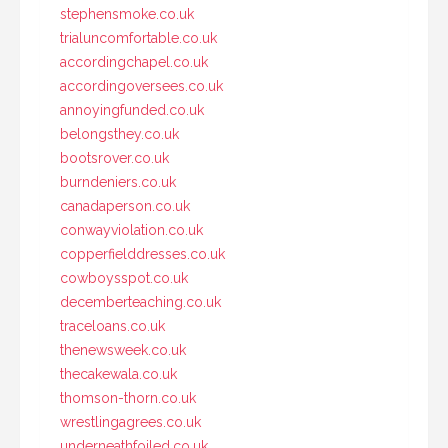
stephensmoke.co.uk
trialuncomfortable.co.uk
accordingchapel.co.uk
accordingoversees.co.uk
annoyingfunded.co.uk
belongsthey.co.uk
bootsrover.co.uk
burndeniers.co.uk
canadaperson.co.uk
conwayviolation.co.uk
copperfielddresses.co.uk
cowboysspot.co.uk
decemberteaching.co.uk
traceloans.co.uk
thenewsweek.co.uk
thecakewala.co.uk
thomson-thorn.co.uk
wrestlingagrees.co.uk
underneathfoiled.co.uk