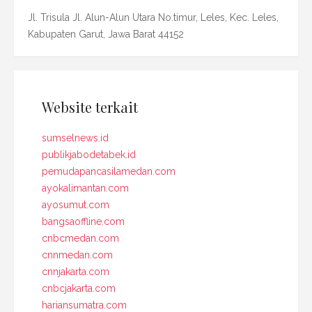
Jl. Trisula Jl. Alun-Alun Utara No.timur, Leles, Kec. Leles,
Kabupaten Garut, Jawa Barat 44152
Website terkait
sumselnews.id
publikjabodetabek.id
pemudapancasilamedan.com
ayokalimantan.com
ayosumut.com
bangsaoffline.com
cnbcmedan.com
cnnmedan.com
cnnjakarta.com
cnbcjakarta.com
hariansumatra.com