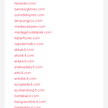
harianikn.com
bandungtimes.com
sumutekspres.com
lampungpos.com
mediasulawesi.com
mediajabodetabek.com
kabarflores.com
seputarmetro.com
aktual.it.com
akurat.it.com
antara.it.com
analisadaily.it.com
antv.it.com
antvklik.it.com
ayojakarta.it.com
ayobandung.it.com
beritabali.it.com
bangsaonline.it.com
beritajatim.it.com