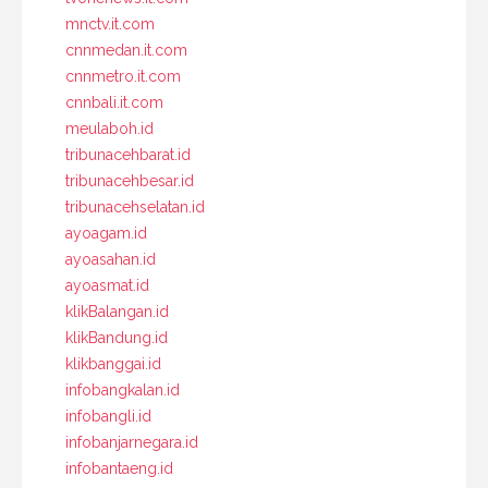
mnctv.it.com
cnnmedan.it.com
cnnmetro.it.com
cnnbali.it.com
meulaboh.id
tribunacehbarat.id
tribunacehbesar.id
tribunacehselatan.id
ayoagam.id
ayoasahan.id
ayoasmat.id
klikBalangan.id
klikBandung.id
klikbanggai.id
infobangkalan.id
infobangli.id
infobanjarnegara.id
infobantaeng.id