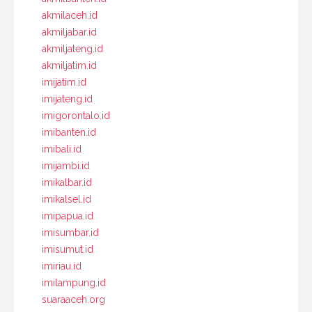
akmilaceh.id
akmiljabar.id
akmiljateng.id
akmiljatim.id
imijatim.id
imijateng.id
imigorontalo.id
imibanten.id
imibali.id
imijambi.id
imikalbar.id
imikalsel.id
imipapua.id
imisumbar.id
imisumut.id
imiriau.id
imilampung.id
suaraaceh.org