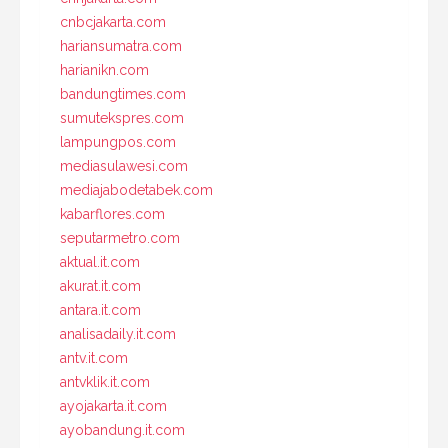
cnbcjakarta.com
hariansumatra.com
harianikn.com
bandungtimes.com
sumutekspres.com
lampungpos.com
mediasulawesi.com
mediajabodetabek.com
kabarflores.com
seputarmetro.com
aktual.it.com
akurat.it.com
antara.it.com
analisadaily.it.com
antv.it.com
antvklik.it.com
ayojakarta.it.com
ayobandung.it.com