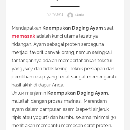
Posted
Author
14/10/2025
admin
on
Mendapatkan
Keempukan Daging Ayam
saat
memasak
adalah kunci utama lezatnya
hidangan. Ayam sebagai protein serbaguna
menjadi favorit banyak orang, namun seringkali
tantangannya adalah mempertahankan tekstur
yang
juicy
dan tidak kering. Teknik persiapan dan
pemilihan resep yang tepat sangat memengaruhi
hasil akhir di dapur Anda.
Untuk menjamin
Keempukan Daging Ayam
,
mulailah dengan proses marinasi. Merendam
ayam dalam campuran asam (seperti air jeruk
nipis atau yogurt) dan bumbu selama minimal 30
menit akan membantu memecah serat protein.