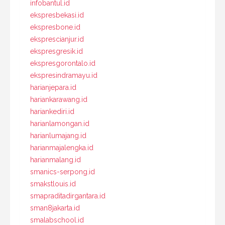
infobantul.id
ekspresbekasi.id
ekspresbone.id
eksprescianjur.id
ekspresgresik.id
ekspresgorontalo.id
ekspresindramayu.id
harianjepara.id
hariankarawang.id
hariankediri.id
harianlamongan.id
harianlumajang.id
harianmajalengka.id
harianmalang.id
smanics-serpong.id
smakstlouis.id
smapraditadirgantara.id
sman8jakarta.id
smalabschool.id