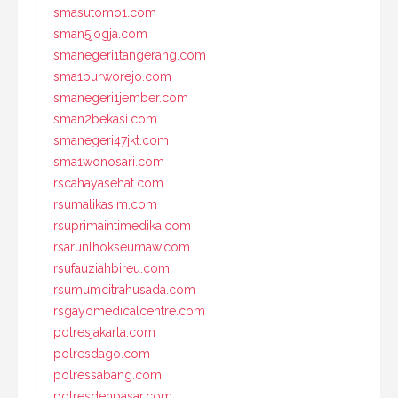
smasutomo1.com
sman5jogja.com
smanegeri1tangerang.com
sma1purworejo.com
smanegeri1jember.com
sman2bekasi.com
smanegeri47jkt.com
sma1wonosari.com
rscahayasehat.com
rsumalikasim.com
rsuprimaintimedika.com
rsarunlhokseumaw.com
rsufauziahbireu.com
rsumumcitrahusada.com
rsgayomedicalcentre.com
polresjakarta.com
polresdago.com
polressabang.com
polresdenpasar.com