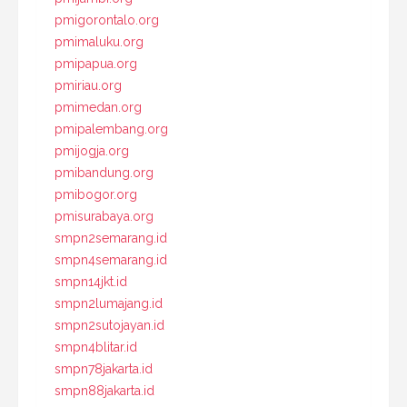
pmigorontalo.org
pmimaluku.org
pmipapua.org
pmiriau.org
pmimedan.org
pmipalembang.org
pmijogja.org
pmibandung.org
pmibogor.org
pmisurabaya.org
smpn2semarang.id
smpn4semarang.id
smpn14jkt.id
smpn2lumajang.id
smpn2sutojayan.id
smpn4blitar.id
smpn78jakarta.id
smpn88jakarta.id