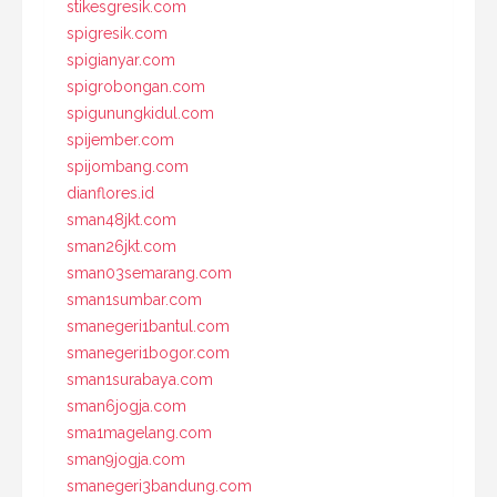
stikesgresik.com
spigresik.com
spigianyar.com
spigrobongan.com
spigunungkidul.com
spijember.com
spijombang.com
dianflores.id
sman48jkt.com
sman26jkt.com
sman03semarang.com
sman1sumbar.com
smanegeri1bantul.com
smanegeri1bogor.com
sman1surabaya.com
sman6jogja.com
sma1magelang.com
sman9jogja.com
smanegeri3bandung.com