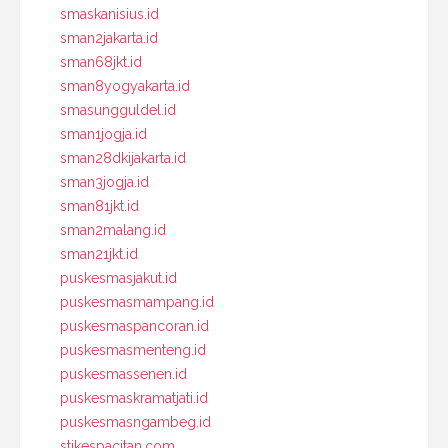
smaskanisius.id
sman2jakarta.id
sman68jkt.id
sman8yogyakarta.id
smasungguldel.id
sman1jogja.id
sman28dkijakarta.id
sman3jogja.id
sman81jkt.id
sman2malang.id
sman21jkt.id
puskesmasjakut.id
puskesmasmampang.id
puskesmaspancoran.id
puskesmasmenteng.id
puskesmassenen.id
puskesmaskramatjati.id
puskesmasngambeg.id
stikespacitan.com