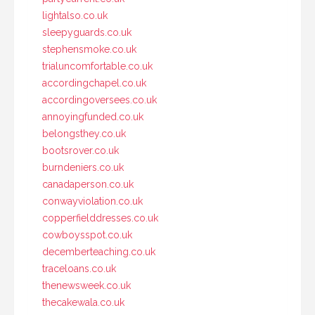
lightalso.co.uk
sleepyguards.co.uk
stephensmoke.co.uk
trialuncomfortable.co.uk
accordingchapel.co.uk
accordingoversees.co.uk
annoyingfunded.co.uk
belongsthey.co.uk
bootsrover.co.uk
burndeniers.co.uk
canadaperson.co.uk
conwayviolation.co.uk
copperfielddresses.co.uk
cowboysspot.co.uk
decemberteaching.co.uk
traceloans.co.uk
thenewsweek.co.uk
thecakewala.co.uk