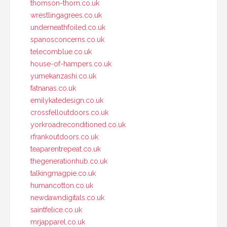
thomson-thorn.co.uk
wrestlingagrees.co.uk
underneathfoiled.co.uk
spanosconcerns.co.uk
telecomblue.co.uk
house-of-hampers.co.uk
yumekanzashi.co.uk
fatnanas.co.uk
emilykatedesign.co.uk
crossfelloutdoors.co.uk
yorkroadreconditioned.co.uk
rfrankoutdoors.co.uk
teaparentrepeat.co.uk
thegenerationhub.co.uk
talkingmagpie.co.uk
humancotton.co.uk
newdawndigitals.co.uk
saintfelice.co.uk
mrjapparel.co.uk