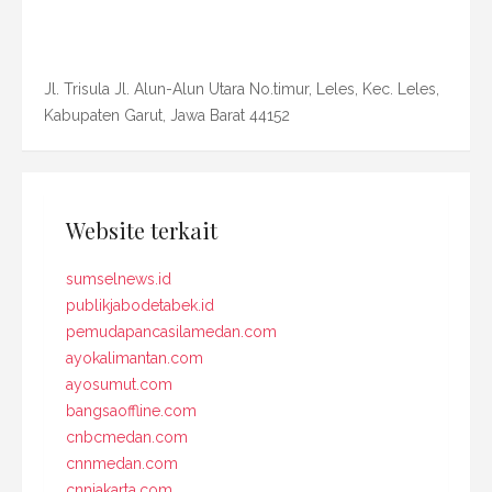
Jl. Trisula Jl. Alun-Alun Utara No.timur, Leles, Kec. Leles,
Kabupaten Garut, Jawa Barat 44152
Website terkait
sumselnews.id
publikjabodetabek.id
pemudapancasilamedan.com
ayokalimantan.com
ayosumut.com
bangsaoffline.com
cnbcmedan.com
cnnmedan.com
cnnjakarta.com