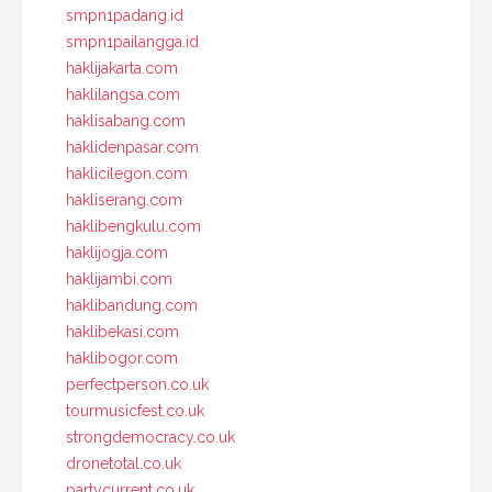
smpn1padang.id
smpn1pailangga.id
haklijakarta.com
haklilangsa.com
haklisabang.com
haklidenpasar.com
haklicilegon.com
hakliserang.com
haklibengkulu.com
haklijogja.com
haklijambi.com
haklibandung.com
haklibekasi.com
haklibogor.com
perfectperson.co.uk
tourmusicfest.co.uk
strongdemocracy.co.uk
dronetotal.co.uk
partycurrent.co.uk