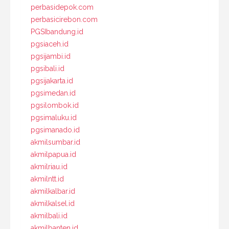
perbasidepok.com
perbasicirebon.com
PGSIbandung.id
pgsiaceh.id
pgsijambi.id
pgsibali.id
pgsijakarta.id
pgsimedan.id
pgsilombok.id
pgsimaluku.id
pgsimanado.id
akmilsumbar.id
akmilpapua.id
akmilriau.id
akmilntt.id
akmilkalbar.id
akmilkalsel.id
akmilbali.id
akmilbanten.id