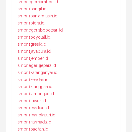
smpnegeri1ambon.id
smpn1bangil.id
smpn1banjarmasin.id
smpn1biora.id
smpnegeri1bobotsari.id
smpn1boyolali.id
smpn1gresik.id
smpn1jayapura.id
smpn1jember.id
smpnegeri1jepara.id
smpn1karanganyar.id
smpn1kendari.id
smpn1kranggan.id
smpn1lamongan.id
smpn1luwuk.id
smpn1madiun.id
smpn1manokwari.id
smpn1narmada.id
smpn1pacitan.id