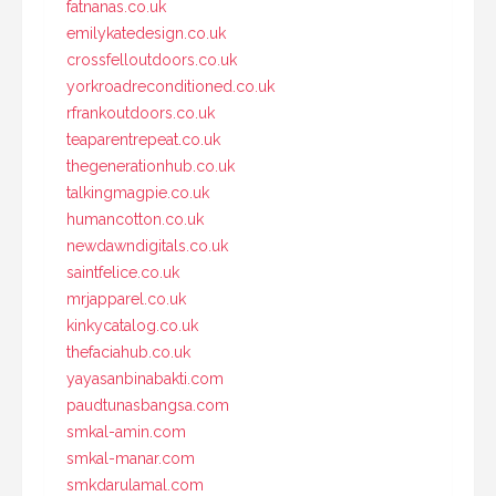
fatnanas.co.uk
emilykatedesign.co.uk
crossfelloutdoors.co.uk
yorkroadreconditioned.co.uk
rfrankoutdoors.co.uk
teaparentrepeat.co.uk
thegenerationhub.co.uk
talkingmagpie.co.uk
humancotton.co.uk
newdawndigitals.co.uk
saintfelice.co.uk
mrjapparel.co.uk
kinkycatalog.co.uk
thefaciahub.co.uk
yayasanbinabakti.com
paudtunasbangsa.com
smkal-amin.com
smkal-manar.com
smkdarulamal.com