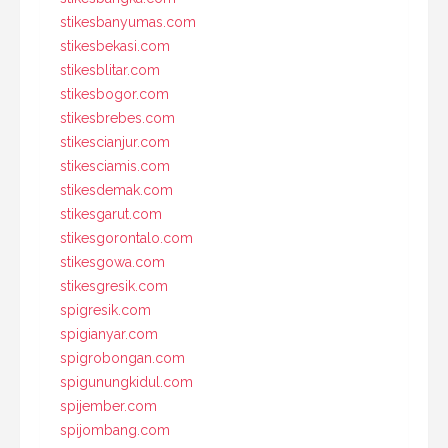
stikesbanyumas.com
stikesbekasi.com
stikesblitar.com
stikesbogor.com
stikesbrebes.com
stikescianjur.com
stikesciamis.com
stikesdemak.com
stikesgarut.com
stikesgorontalo.com
stikesgowa.com
stikesgresik.com
spigresik.com
spigianyar.com
spigrobongan.com
spigunungkidul.com
spijember.com
spijombang.com