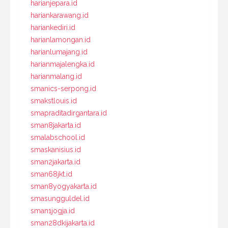
harianjepara.id
hariankarawang.id
hariankediri.id
harianlamongan.id
harianlumajang.id
harianmajalengka.id
harianmalang.id
smanics-serpong.id
smakstlouis.id
smapraditadirgantara.id
sman8jakarta.id
smalabschool.id
smaskanisius.id
sman2jakarta.id
sman68jkt.id
sman8yogyakarta.id
smasungguldel.id
sman1jogja.id
sman28dkijakarta.id