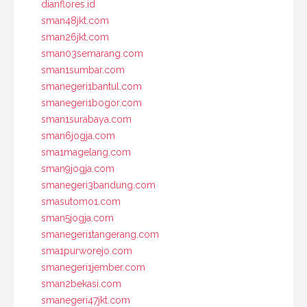
dianflores.id
sman48jkt.com
sman26jkt.com
sman03semarang.com
sman1sumbar.com
smanegeri1bantul.com
smanegeri1bogor.com
sman1surabaya.com
sman6jogja.com
sma1magelang.com
sman9jogja.com
smanegeri3bandung.com
smasutomo1.com
sman5jogja.com
smanegeri1tangerang.com
sma1purworejo.com
smanegeri1jember.com
sman2bekasi.com
smanegeri47jkt.com