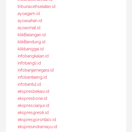
tribunacehselatan.id
ayoagam.id
ayoasahan.id
ayoasmat.id
klikBalangan.id
klikBandung.id
klikbanggai.id
infobangkalan.id
infobangli.id
infobanjarnegara.id
infobantaeng.id
infobantul.id
ekspresbekasi.id
ekspresbone.id
eksprescianjur.id
ekspresgresik.id
ekspresgorontalo.id
ekspresindramayu.id