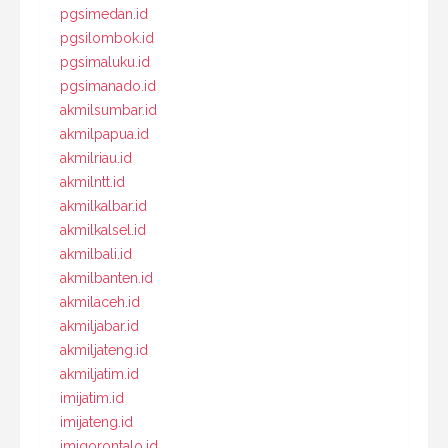
pgsimedan.id
pgsilombok.id
pgsimaluku.id
pgsimanado.id
akmilsumbar.id
akmilpapua.id
akmilriau.id
akmilntt.id
akmilkalbar.id
akmilkalsel.id
akmilbali.id
akmilbanten.id
akmilaceh.id
akmiljabar.id
akmiljateng.id
akmiljatim.id
imijatim.id
imijateng.id
imigorontalo.id