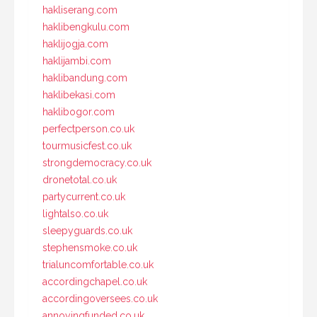
hakliserang.com
haklibengkulu.com
haklijogja.com
haklijambi.com
haklibandung.com
haklibekasi.com
haklibogor.com
perfectperson.co.uk
tourmusicfest.co.uk
strongdemocracy.co.uk
dronetotal.co.uk
partycurrent.co.uk
lightalso.co.uk
sleepyguards.co.uk
stephensmoke.co.uk
trialuncomfortable.co.uk
accordingchapel.co.uk
accordingoversees.co.uk
annoyingfunded.co.uk