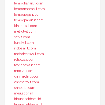
tempoharian.it.com
tempomedan.it.com
tempojogja.it.com
tempopapua.it.com
idntimes.it.com
metrotv.it.com
sctv.it.com
transtv.it.com
indosiar.it.com
metrotvnews.it.com
rctiplus.it.com
tvonenews.it.com
mnctv.it.com
cnnmedan.it.com
cnnmetro.it.com
cnnbali.it.com
meulaboh.id
tribunacehbarat.id
tribunacehbesar.id