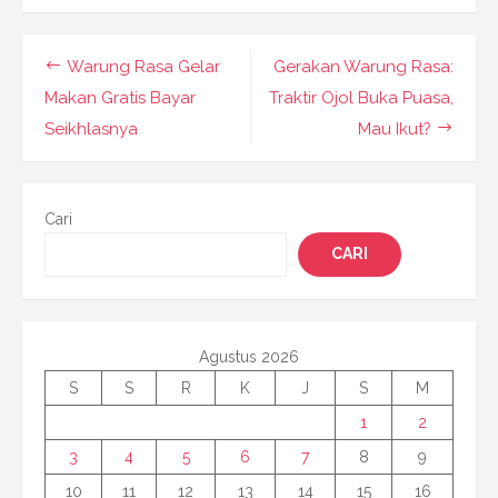
Navigasi
Warung Rasa Gelar
Gerakan Warung Rasa:
pos
Makan Gratis Bayar
Traktir Ojol Buka Puasa,
Seikhlasnya
Mau Ikut?
Cari
CARI
Agustus 2026
S
S
R
K
J
S
M
1
2
3
4
5
6
7
8
9
10
11
12
13
14
15
16