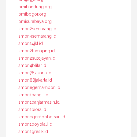
pmibandung.org
pmibogor.org
pmisurabaya.org
smpn2semarang.id
smpn4semarang.id
smpn14jkt.id
smpn2lumajang.id
smpn2sutojayan.id
smpn4blitar.id
smpn78jakarta.id
smpn88jakarta.id
smpnegeri1ambon.id
smpn1bangil.id
smpn1banjarmasin.id
smpn1biora.id
smpnegeri1bobotsari.id
smpn1boyolali.id
smpn1gresik.id