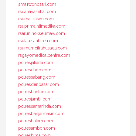
sma1wonosari.com
rscahayasehat.com
rsumalikasim.com
rsuprimaintimedika.com
rsarunlhokseumaw.com
rsufauziahbireu.com
rsumumcitrahusada.com
rsgayomedicalcentre.com
polresjakarta.com
polresdago.com
polressabang.com
polresdenpasar.com
polresbanten.com
polresjambi.com
polressamarinda.com
polresbanjarmasin.com
polresbatam.com
polresambon.com
polresbima.com