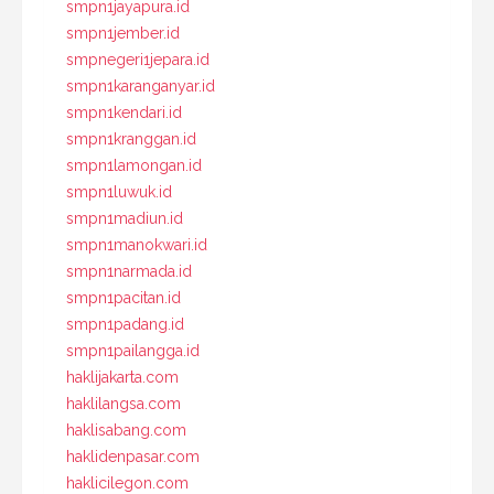
smpn1jayapura.id
smpn1jember.id
smpnegeri1jepara.id
smpn1karanganyar.id
smpn1kendari.id
smpn1kranggan.id
smpn1lamongan.id
smpn1luwuk.id
smpn1madiun.id
smpn1manokwari.id
smpn1narmada.id
smpn1pacitan.id
smpn1padang.id
smpn1pailangga.id
haklijakarta.com
haklilangsa.com
haklisabang.com
haklidenpasar.com
haklicilegon.com