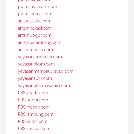
polresmataram.com
polresdumai.com
antamjakarta.com
antambekasi.com
antambogor.com
antampalembang.com
antammedan.com
yayasanarrohmah.com
yayasanpkbm.com
yayasanmambaulirsyad.com
yayasanabm.com
yayasandharmawanita.com
PBSIjakarta.com
PBSIbogor.com
PBSImedan.com
PBSIlampung.com
PBSIkaltim.com
PBSIsumbar.com