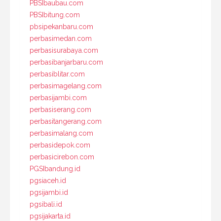
PBSIbaubau.com
PBSIbitung.com
pbsipekanbaru.com
perbasimedan.com
perbasisurabaya.com
perbasibanjarbaru.com
perbasiblitar.com
perbasimagelang.com
perbasijambi.com
perbasiserang.com
perbasitangerang.com
perbasimalang.com
perbasidepok.com
perbasicirebon.com
PGSIbandung.id
pgsiaceh.id
pgsijambi.id
pgsibali.id
pgsijakarta.id