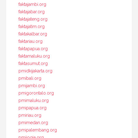
faktajambi.org
faktajabar.org
faktajateng.org
faktajatim.org
faktakalbar.org
faktariau.org
faktapapua.org
faktamaluku.org
faktasumut.org
pmidkijakarta.org
pmibali.org
pmijambi.org
pmigorontalo.org
pmimaluku.org
pmipapua.org
pmiriau.org
pmimedan.org
pmipalembang.org
pmijogja.org