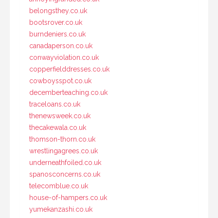
belongsthey.co.uk
bootsrover.co.uk
burndeniers.co.uk
canadaperson.co.uk
conwayviolation.co.uk
copperfielddresses.co.uk
cowboysspot.co.uk
decemberteaching.co.uk
traceloans.co.uk
thenewsweek.co.uk
thecakewala.co.uk
thomson-thorn.co.uk
wrestlingagrees.co.uk
underneathfoiled.co.uk
spanosconcerns.co.uk
telecomblue.co.uk
house-of-hampers.co.uk
yumekanzashi.co.uk