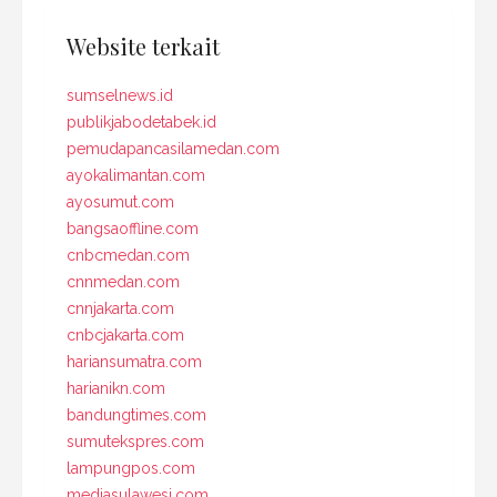
Website terkait
sumselnews.id
publikjabodetabek.id
pemudapancasilamedan.com
ayokalimantan.com
ayosumut.com
bangsaoffline.com
cnbcmedan.com
cnnmedan.com
cnnjakarta.com
cnbcjakarta.com
hariansumatra.com
harianikn.com
bandungtimes.com
sumutekspres.com
lampungpos.com
mediasulawesi.com