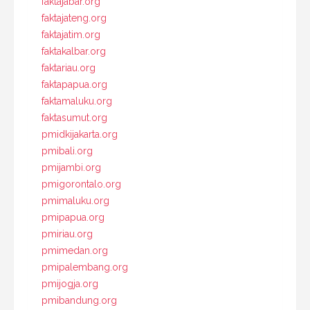
faktajabar.org
faktajateng.org
faktajatim.org
faktakalbar.org
faktariau.org
faktapapua.org
faktamaluku.org
faktasumut.org
pmidkijakarta.org
pmibali.org
pmijambi.org
pmigorontalo.org
pmimaluku.org
pmipapua.org
pmiriau.org
pmimedan.org
pmipalembang.org
pmijogja.org
pmibandung.org