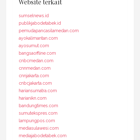
Website terkait
sumselnews.id
publikjabodetabek.id
pemudapancasilamedan.com
ayokalimantan.com
ayosumut.com
bangsaoffline.com
cnbcmedan.com
cnnmedan.com
cnnjakarta.com
cnbcjakarta.com
hariansumatra.com
harianikn.com
bandungtimes.com
sumutekspres.com
lampungpos.com
mediasulawesi.com
mediajabodetabek.com