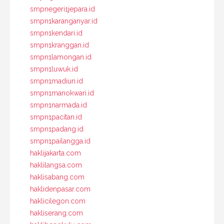
smpnegeri1jepara.id
smpn1karanganyar.id
smpn1kendari.id
smpn1kranggan.id
smpn1lamongan.id
smpn1luwuk.id
smpn1madiun.id
smpn1manokwari.id
smpn1narmada.id
smpn1pacitan.id
smpn1padang.id
smpn1pailangga.id
haklijakarta.com
haklilangsa.com
haklisabang.com
haklidenpasar.com
haklicilegon.com
hakliserang.com