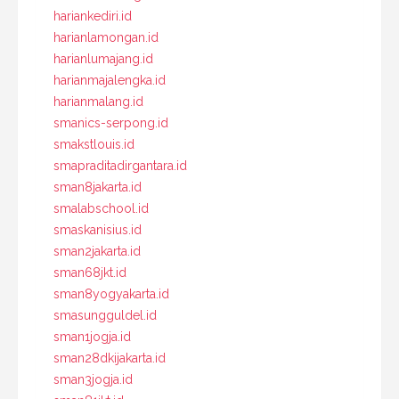
hariankediri.id
harianlamongan.id
harianlumajang.id
harianmajalengka.id
harianmalang.id
smanics-serpong.id
smakstlouis.id
smapraditadirgantara.id
sman8jakarta.id
smalabschool.id
smaskanisius.id
sman2jakarta.id
sman68jkt.id
sman8yogyakarta.id
smasungguldel.id
sman1jogja.id
sman28dkijakarta.id
sman3jogja.id