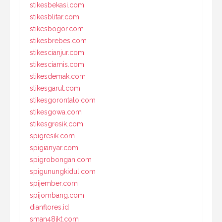
stikesbekasi.com
stikesblitar.com
stikesbogor.com
stikesbrebes.com
stikescianjur.com
stikesciamis.com
stikesdemak.com
stikesgarut.com
stikesgorontalo.com
stikesgowa.com
stikesgresik.com
spigresik.com
spigianyar.com
spigrobongan.com
spigunungkidul.com
spijember.com
spijombang.com
dianflores.id
sman48jkt.com