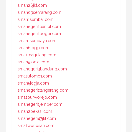
sman26jkt.com
sman03semarang.com
sman1sumbar.com
smanegeri1bantul.com
smanegeri1bogor.com
sman1surabaya.com
sman6jogja.com
sma1magelang.com
sman9jogja.com
smanegeri3bandung.com
smasutomo1.com
sman5jogja.com
smanegeri1tangerang.com
sma1purworejo.com
smanegeri1jember.com
sman2bekasi.com
smanegeri47jkt.com
sma1wonosari.com