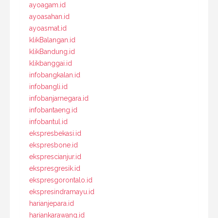
ayoagam.id
ayoasahan.id
ayoasmat.id
klikBalangan.id
klikBandung.id
klikbanggai.id
infobangkalan.id
infobangli.id
infobanjarnegara.id
infobantaeng.id
infobantul.id
ekspresbekasi.id
ekspresbone.id
eksprescianjur.id
ekspresgresik.id
ekspresgorontalo.id
ekspresindramayu.id
harianjepara.id
hariankarawang.id