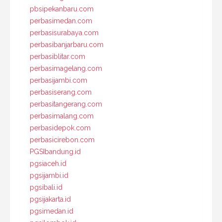
pbsipekanbaru.com
perbasimedan.com
perbasisurabaya.com
perbasibanjarbaru.com
perbasiblitar.com
perbasimagelang.com
perbasijambi.com
perbasiserang.com
perbasitangerang.com
perbasimalang.com
perbasidepok.com
perbasicirebon.com
PGSIbandung.id
pgsiaceh.id
pgsijambi.id
pgsibali.id
pgsijakarta.id
pgsimedan.id