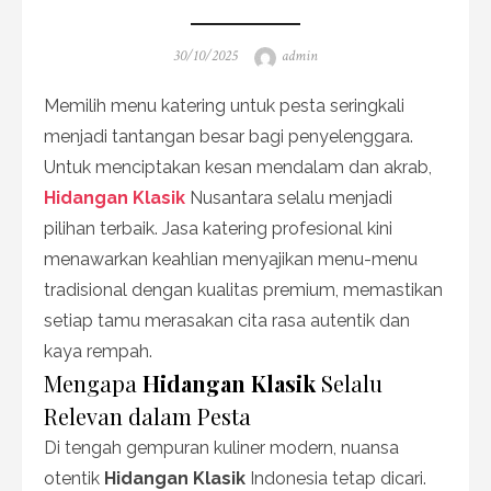
Posted
Author
30/10/2025
admin
on
Memilih menu katering untuk pesta seringkali
menjadi tantangan besar bagi penyelenggara.
Untuk menciptakan kesan mendalam dan akrab,
Hidangan Klasik
Nusantara selalu menjadi
pilihan terbaik. Jasa katering profesional kini
menawarkan keahlian menyajikan menu-menu
tradisional dengan kualitas premium, memastikan
setiap tamu merasakan cita rasa autentik dan
kaya rempah.
Mengapa
Hidangan Klasik
Selalu
Relevan dalam Pesta
Di tengah gempuran kuliner modern, nuansa
otentik
Hidangan Klasik
Indonesia tetap dicari.