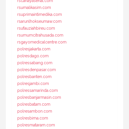
rscahayasehat.com
rsumalikasim.com
rsuprimaintimedika.com
rsarunlhokseumaw.com
rsufauziahbireu.com
rsumumcitrahusada.com
rsgayomedicalcentre.com
polresjakarta.com
polresdago.com
polressabang.com
polresdenpasar.com
polresbanten.com
polresjambi.com
polressamarinda.com
polresbanjarmasin.com
polresbatam.com
polresambon.com
polresbima.com
polresmataram.com