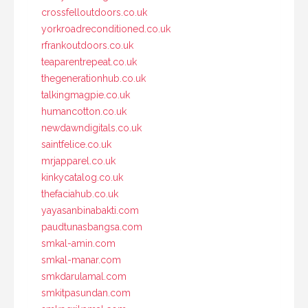
crossfelloutdoors.co.uk
yorkroadreconditioned.co.uk
rfrankoutdoors.co.uk
teaparentrepeat.co.uk
thegenerationhub.co.uk
talkingmagpie.co.uk
humancotton.co.uk
newdawndigitals.co.uk
saintfelice.co.uk
mrjapparel.co.uk
kinkycatalog.co.uk
thefaciahub.co.uk
yayasanbinabakti.com
paudtunasbangsa.com
smkal-amin.com
smkal-manar.com
smkdarulamal.com
smkitpasundan.com