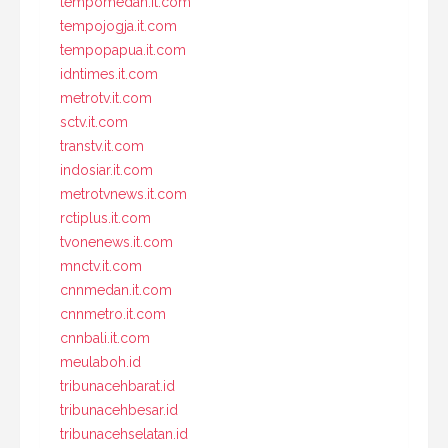
tempomedan.it.com
tempojogja.it.com
tempopapua.it.com
idntimes.it.com
metrotv.it.com
sctv.it.com
transtv.it.com
indosiar.it.com
metrotvnews.it.com
rctiplus.it.com
tvonenews.it.com
mnctv.it.com
cnnmedan.it.com
cnnmetro.it.com
cnnbali.it.com
meulaboh.id
tribunacehbarat.id
tribunacehbesar.id
tribunacehselatan.id