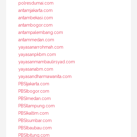
polresdumai.com
antamjakarta.com
antambekasi.com
antambogor.com
antampalembang.com
antammedan.com
yayasanarrohmah.com
yayasanpkbm.com
yayasanmambaulirsyad.com
yayasanabm.com
yayasandharmawanita.com
PBSIjakarta.com
PBSIbogor.com
PBSImedan.com
PBSIlampung.com
PBSIkaltim.com
PBSIsumbar.com
PBSIbaubau.com
PBSIbitung.com