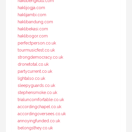
haklibengkulu.com
haklijogja.com
haklijambi.com
haklibandung.com
haklibekasi.com
haklibogor.com
perfectperson.co.uk
tourmusicfest.co.uk
strongdemocracy.co.uk
dronetotal.co.uk
partycurrent.co.uk
lightalso.co.uk
sleepyguards.co.uk
stephensmoke.co.uk
trialuncomfortable.co.uk
accordingchapel.co.uk
accordingoversees.co.uk
annoyingfunded.co.uk
belongsthey.co.uk