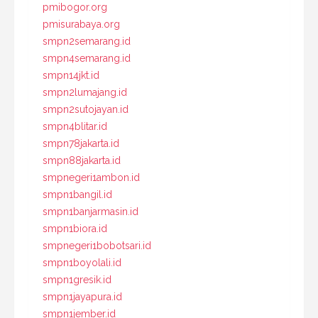
pmibogor.org
pmisurabaya.org
smpn2semarang.id
smpn4semarang.id
smpn14jkt.id
smpn2lumajang.id
smpn2sutojayan.id
smpn4blitar.id
smpn78jakarta.id
smpn88jakarta.id
smpnegeri1ambon.id
smpn1bangil.id
smpn1banjarmasin.id
smpn1biora.id
smpnegeri1bobotsari.id
smpn1boyolali.id
smpn1gresik.id
smpn1jayapura.id
smpn1jember.id