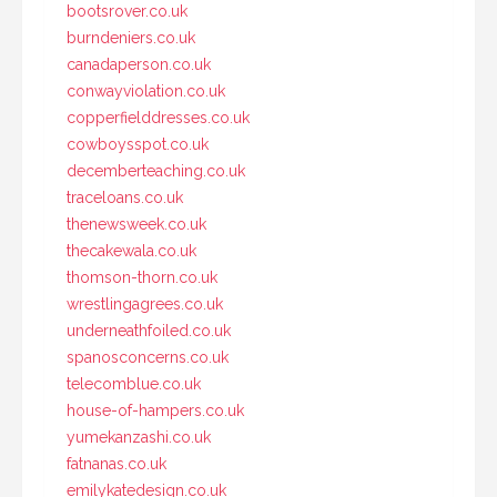
bootsrover.co.uk
burndeniers.co.uk
canadaperson.co.uk
conwayviolation.co.uk
copperfielddresses.co.uk
cowboysspot.co.uk
decemberteaching.co.uk
traceloans.co.uk
thenewsweek.co.uk
thecakewala.co.uk
thomson-thorn.co.uk
wrestlingagrees.co.uk
underneathfoiled.co.uk
spanosconcerns.co.uk
telecomblue.co.uk
house-of-hampers.co.uk
yumekanzashi.co.uk
fatnanas.co.uk
emilykatedesign.co.uk