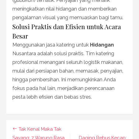
(
gubukan
) tematik. Penyajian yang menarik
meningkatkan nilai hidangan dan memberikan
pengalaman visual yang memuaskan bagi tamu.
Solusi Praktis dan Efisien untuk Acara
Besar
Menggunakan jasa katering untuk
Hidangan
Nusantara adalah solusi praktis. Tim katering
profesional menangani seluruh logistik makanan,
mulai dari persiapan bahan, memasak, penyajian,
hingga pembersihan. Ini memungkinkan Anda
fokus pada hal lain, menjadikan perencanaan
pesta lebih efisien dan bebas stres.
Navigasi
Tak Kenal Maka Tak
Sayang: 7 Warung Rasa
Daging Rebus Kecap: