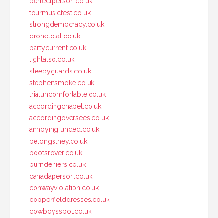
perfectperson.co.uk
tourmusicfest.co.uk
strongdemocracy.co.uk
dronetotal.co.uk
partycurrent.co.uk
lightalso.co.uk
sleepyguards.co.uk
stephensmoke.co.uk
trialuncomfortable.co.uk
accordingchapel.co.uk
accordingoversees.co.uk
annoyingfunded.co.uk
belongsthey.co.uk
bootsrover.co.uk
burndeniers.co.uk
canadaperson.co.uk
conwayviolation.co.uk
copperfielddresses.co.uk
cowboysspot.co.uk