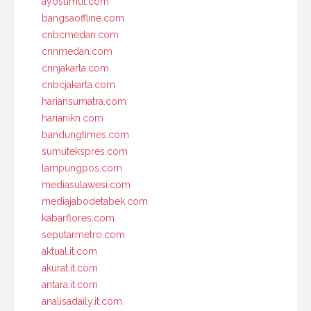
ayosumut.com
bangsaoffline.com
cnbcmedan.com
cnnmedan.com
cnnjakarta.com
cnbcjakarta.com
hariansumatra.com
harianikn.com
bandungtimes.com
sumutekspres.com
lampungpos.com
mediasulawesi.com
mediajabodetabek.com
kabarflores.com
seputarmetro.com
aktual.it.com
akurat.it.com
antara.it.com
analisadaily.it.com