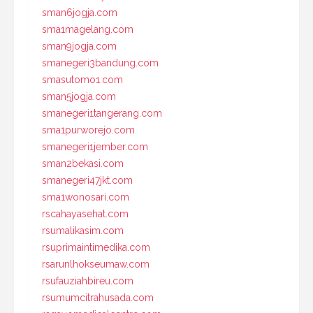
sman6jogja.com
sma1magelang.com
sman9jogja.com
smanegeri3bandung.com
smasutomo1.com
sman5jogja.com
smanegeri1tangerang.com
sma1purworejo.com
smanegeri1jember.com
sman2bekasi.com
smanegeri47jkt.com
sma1wonosari.com
rscahayasehat.com
rsumalikasim.com
rsuprimaintimedika.com
rsarunlhokseumaw.com
rsufauziahbireu.com
rsumumcitrahusada.com