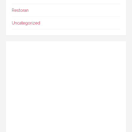
Restoran
Uncategorized