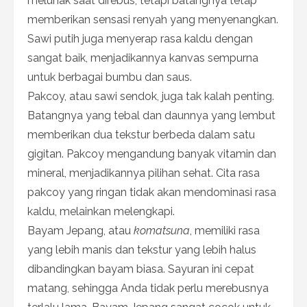
melunak saat direbus, tetapi batangnya tetap
memberikan sensasi renyah yang menyenangkan.
Sawi putih juga menyerap rasa kaldu dengan
sangat baik, menjadikannya kanvas sempurna
untuk berbagai bumbu dan saus.
Pakcoy, atau sawi sendok, juga tak kalah penting.
Batangnya yang tebal dan daunnya yang lembut
memberikan dua tekstur berbeda dalam satu
gigitan. Pakcoy mengandung banyak vitamin dan
mineral, menjadikannya pilihan sehat. Cita rasa
pakcoy yang ringan tidak akan mendominasi rasa
kaldu, melainkan melengkapi.
Bayam Jepang, atau
komatsuna
, memiliki rasa
yang lebih manis dan tekstur yang lebih halus
dibandingkan bayam biasa. Sayuran ini cepat
matang, sehingga Anda tidak perlu merebusnya