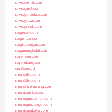
stikesdemak.com
stikesgarut.com
stikesgorontalo.com
stikesgowa.com
stikesgresik.com
spigresik.com
spigianyar.com
spigrobongan.com
spigunungkidul.com
spijember.com
spijombang.com
dianflores.id
sman48jkt.com
sman26jkt.com
sman03semarang.com
sman1sumbar.com
smanegeri1bantul.com
smanegeri1bogor.com
sman1surabaya.com