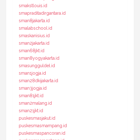
smakstlouis.id
smapraditadirgantara.id
sman8jakarta.id
smalabschool.id
smaskanisius.id
sman2jakarta.id
sman68jkt.id
sman8yogyakarta.id
smasungguldel.id
sman1jogja.id
sman28dkijakarta.id
sman3jogja.id
sman81jkt.id
sman2malang.id
sman21jkt.id
puskesmasjakut.id
puskesmasmampang.id
puskesmaspancoran.id