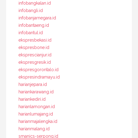
infobangkalan.id
infobangli.id
infobanjarnegara.id
infobantaeng.id
infobantul.id
ekspresbekasi.id
ekspresbone.id
eksprescianjur.id
ekspresgresik.id
ekspresgorontalo.id
ekspresindramayu.id
harianjepara.id
hariankarawang.id
hariankediri.id
harianlamongan.id
harianlumajang.id
harianmajalengka.id
harianmalang.id
smanics-serpong.id