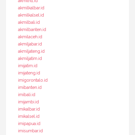
akmilntt.id
akmilkalbar.id
akmilkalsel.id
akmilbali.id
akmilbanten.id
akmilaceh.id
akmiljabar.id
akmiljateng.id
akmiljatim.id
imijatim.id
imijateng.id
imigorontalo.id
imibanten.id
imibali.id
imijambi.id
imikalbar.id
imikalsel.id
imipapua.id
imisumbar.id