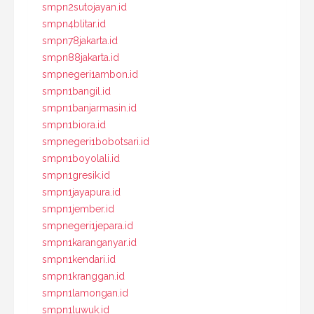
smpn2sutojayan.id
smpn4blitar.id
smpn78jakarta.id
smpn88jakarta.id
smpnegeri1ambon.id
smpn1bangil.id
smpn1banjarmasin.id
smpn1biora.id
smpnegeri1bobotsari.id
smpn1boyolali.id
smpn1gresik.id
smpn1jayapura.id
smpn1jember.id
smpnegeri1jepara.id
smpn1karanganyar.id
smpn1kendari.id
smpn1kranggan.id
smpn1lamongan.id
smpn1luwuk.id