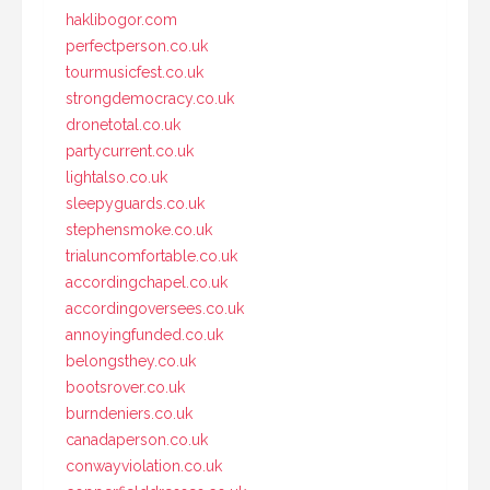
haklibogor.com
perfectperson.co.uk
tourmusicfest.co.uk
strongdemocracy.co.uk
dronetotal.co.uk
partycurrent.co.uk
lightalso.co.uk
sleepyguards.co.uk
stephensmoke.co.uk
trialuncomfortable.co.uk
accordingchapel.co.uk
accordingoversees.co.uk
annoyingfunded.co.uk
belongsthey.co.uk
bootsrover.co.uk
burndeniers.co.uk
canadaperson.co.uk
conwayviolation.co.uk