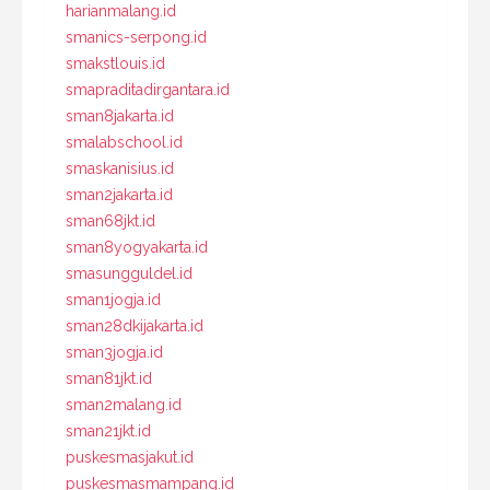
harianmalang.id
smanics-serpong.id
smakstlouis.id
smapraditadirgantara.id
sman8jakarta.id
smalabschool.id
smaskanisius.id
sman2jakarta.id
sman68jkt.id
sman8yogyakarta.id
smasungguldel.id
sman1jogja.id
sman28dkijakarta.id
sman3jogja.id
sman81jkt.id
sman2malang.id
sman21jkt.id
puskesmasjakut.id
puskesmasmampang.id