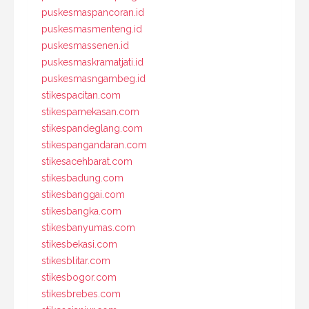
puskesmaspancoran.id
puskesmasmenteng.id
puskesmassenen.id
puskesmaskramatjati.id
puskesmasngambeg.id
stikespacitan.com
stikespamekasan.com
stikespandeglang.com
stikespangandaran.com
stikesacehbarat.com
stikesbadung.com
stikesbanggai.com
stikesbangka.com
stikesbanyumas.com
stikesbekasi.com
stikesblitar.com
stikesbogor.com
stikesbrebes.com