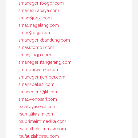
smanegeri1bogor.com
sman1surabaya.com
sman6jogja.com
sma1magelang.com
sman9jogja.com
smanegeri3bandung.com
smasutomo1.com
sman5jogja.com
smanegeri1tangerang.com
sma1purworejo.com
smanegeri1jember.com
sman2bekasi.com
smanegeri47jkt.com
sma1wonosari.com
rscahayasehat.com
rsumalikasim.com
rsuprimaintimedika.com
rsarunlhokseumaw.com
rsufauziahbireu.com