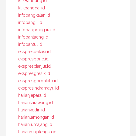
klikBandung.id
klikbanggai.id
infobangkalan.id
infobangli.id
infobanjarnegara.id
infobantaeng.id
infobantul.id
ekspresbekasi.id
ekspresbone.id
eksprescianjur.id
ekspresgresik.id
ekspresgorontalo.id
ekspresindramayu.id
harianjepara.id
hariankarawang.id
hariankediri.id
harianlamongan.id
harianlumajang.id
harianmajalengka.id