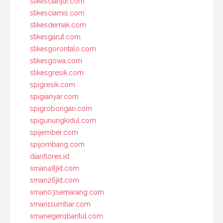
stikescianjur.com
stikesciamis.com
stikesdemak.com
stikesgarut.com
stikesgorontalo.com
stikesgowa.com
stikesgresik.com
spigresik.com
spigianyar.com
spigrobongan.com
spigunungkidul.com
spijember.com
spijombang.com
dianflores.id
sman48jkt.com
sman26jkt.com
sman03semarang.com
sman1sumbar.com
smanegeri1bantul.com