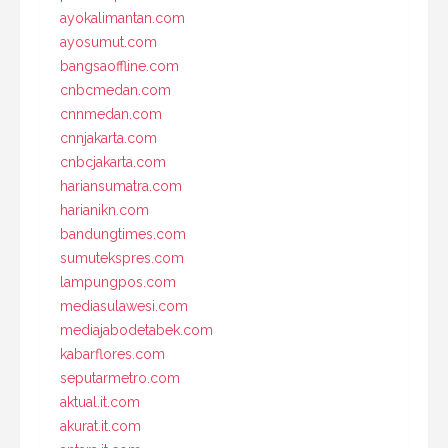
ayokalimantan.com
ayosumut.com
bangsaoffline.com
cnbcmedan.com
cnnmedan.com
cnnjakarta.com
cnbcjakarta.com
hariansumatra.com
harianikn.com
bandungtimes.com
sumutekspres.com
lampungpos.com
mediasulawesi.com
mediajabodetabek.com
kabarflores.com
seputarmetro.com
aktual.it.com
akurat.it.com