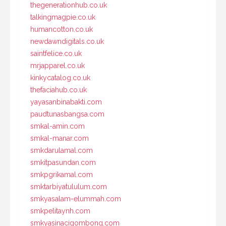
thegenerationhub.co.uk
talkingmagpie.co.uk
humancotton.co.uk
newdawndigitals.co.uk
saintfelice.co.uk
mrjapparel.co.uk
kinkycatalog.co.uk
thefaciahub.co.uk
yayasanbinabakti.com
paudtunasbangsa.com
smkal-amin.com
smkal-manar.com
smkdarulamal.com
smkitpasundan.com
smkpgrikamal.com
smktarbiyatululum.com
smkyasalam-elummah.com
smkpelitaynh.com
smkyasinacigombong.com