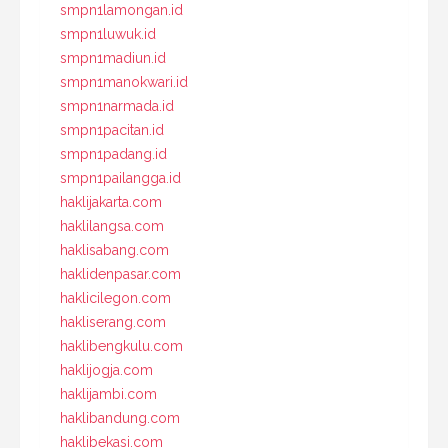
smpn1lamongan.id
smpn1luwuk.id
smpn1madiun.id
smpn1manokwari.id
smpn1narmada.id
smpn1pacitan.id
smpn1padang.id
smpn1pailangga.id
haklijakarta.com
haklilangsa.com
haklisabang.com
haklidenpasar.com
haklicilegon.com
hakliserang.com
haklibengkulu.com
haklijogja.com
haklijambi.com
haklibandung.com
haklibekasi.com