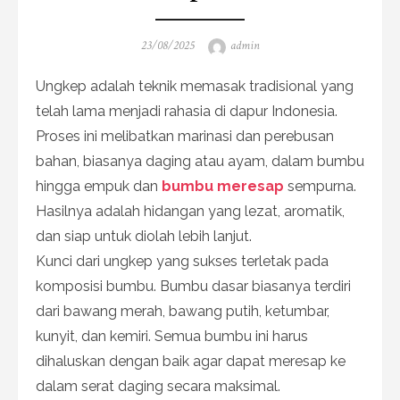
Posted
Author
23/08/2025
admin
on
Ungkep adalah teknik memasak tradisional yang
telah lama menjadi rahasia di dapur Indonesia.
Proses ini melibatkan marinasi dan perebusan
bahan, biasanya daging atau ayam, dalam bumbu
hingga empuk dan
bumbu meresap
sempurna.
Hasilnya adalah hidangan yang lezat, aromatik,
dan siap untuk diolah lebih lanjut.
Kunci dari ungkep yang sukses terletak pada
komposisi bumbu. Bumbu dasar biasanya terdiri
dari bawang merah, bawang putih, ketumbar,
kunyit, dan kemiri. Semua bumbu ini harus
dihaluskan dengan baik agar dapat meresap ke
dalam serat daging secara maksimal.