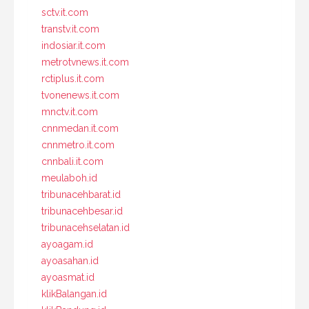
sctv.it.com
transtv.it.com
indosiar.it.com
metrotvnews.it.com
rctiplus.it.com
tvonenews.it.com
mnctv.it.com
cnnmedan.it.com
cnnmetro.it.com
cnnbali.it.com
meulaboh.id
tribunacehbarat.id
tribunacehbesar.id
tribunacehselatan.id
ayoagam.id
ayoasahan.id
ayoasmat.id
klikBalangan.id