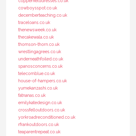
copperfielddresses.co.uk
cowboysspot.co.uk
decemberteaching.co.uk
traceloans.co.uk
thenewsweek.co.uk
thecakewala.co.uk
thomson-thorn.co.uk
wrestlingagrees.co.uk
underneathfoiled.co.uk
spanosconcerns.co.uk
telecomblue.co.uk
house-of-hampers.co.uk
yumekanzashi.co.uk
fatnanas.co.uk
emilykatedesign.co.uk
crossfelloutdoors.co.uk
yorkroadreconditioned.co.uk
rfrankoutdoors.co.uk
teaparentrepeat.co.uk