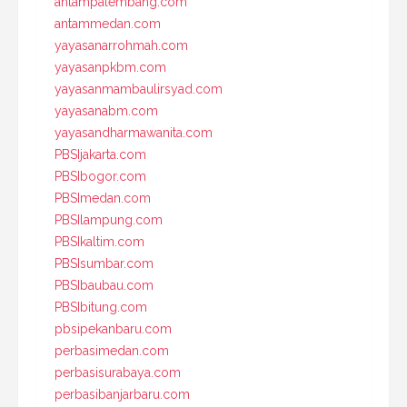
antampalembang.com
antammedan.com
yayasanarrohmah.com
yayasanpkbm.com
yayasanmambaulirsyad.com
yayasanabm.com
yayasandharmawanita.com
PBSIjakarta.com
PBSIbogor.com
PBSImedan.com
PBSIlampung.com
PBSIkaltim.com
PBSIsumbar.com
PBSIbaubau.com
PBSIbitung.com
pbsipekanbaru.com
perbasimedan.com
perbasisurabaya.com
perbasibanjarbaru.com