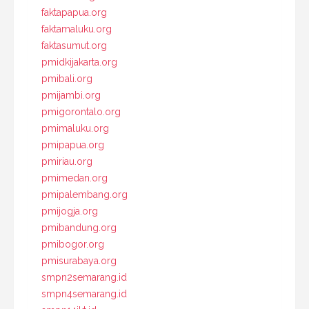
faktapapua.org
faktamaluku.org
faktasumut.org
pmidkijakarta.org
pmibali.org
pmijambi.org
pmigorontalo.org
pmimaluku.org
pmipapua.org
pmiriau.org
pmimedan.org
pmipalembang.org
pmijogja.org
pmibandung.org
pmibogor.org
pmisurabaya.org
smpn2semarang.id
smpn4semarang.id