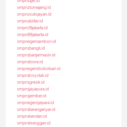
smpn14jkt.id
smpn2lumajang.id
smpn2sutojayan.id
smpn4blitar.id
smpn78jakarta.id
smpn88jakarta.id
smpnegeri1ambon.id
smpn1bangil.id
smpn1banjarmasin.id
smpn1biora.id
smpnegeri1bobotsari.id
smpn1boyolali.id
smpn1gresik.id
smpn1jayapura.id
smpn1jember.id
smpnegeri1jepara.id
smpn1karanganyar.id
smpn1kendari.id
smpn1kranggan.id