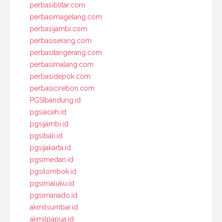
perbasiblitar.com
perbasimagelang.com
perbasijambi.com
perbasiserang.com
perbasitangerang.com
perbasimalang.com
perbasidepok.com
perbasicirebon.com
PGSIbandung.id
pgsiaceh.id
pgsijambi.id
pgsibali.id
pgsijakarta.id
pgsimedan.id
pgsilombok.id
pgsimaluku.id
pgsimanado.id
akmilsumbar.id
akmilpapua.id