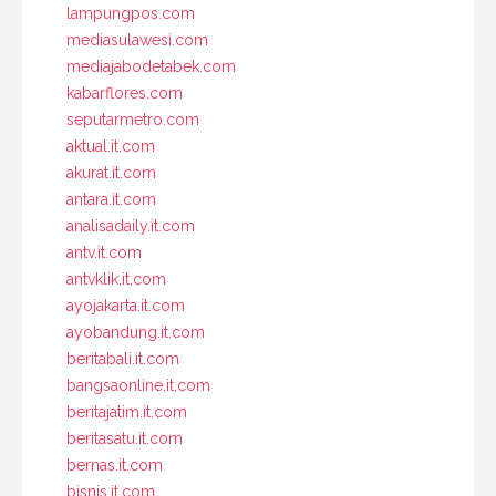
lampungpos.com
mediasulawesi.com
mediajabodetabek.com
kabarflores.com
seputarmetro.com
aktual.it.com
akurat.it.com
antara.it.com
analisadaily.it.com
antv.it.com
antvklik.it.com
ayojakarta.it.com
ayobandung.it.com
beritabali.it.com
bangsaonline.it.com
beritajatim.it.com
beritasatu.it.com
bernas.it.com
bisnis.it.com