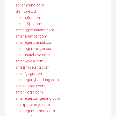
spijombang.com
dianflores.id
sman48jkt.com
sman26jkt.com
sman03semarang.com
sman1sumbar.com
smanegeri1bantul.com
smanegeri1bogor.com
sman1surabaya.com
sman6jogja.com
sma1magelang.com
sman9jogja.com
smanegeri3bandung.com
smasutomo1.com
sman5jogja.com
smanegeri1tangerang.com
sma1purworejo.com
smanegeri1jember.com