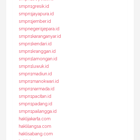
smpn1gresik.id
smpn1jayapura.id
smpn1jember.id
smpnegeri1jepara.id
smpn1karanganyar.id
smpn1kendari.id
smpn1kranggan.id
smpn1lamongan.id
smpn1luwuk.id
smpn1madiun.id
smpn1manokwari.id
smpn1narmada.id
smpn1pacitan.id
smpn1padang.id
smpn1pailangga.id
haklijakarta.com
haklilangsa.com
haklisabang.com