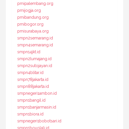
pmipalembang.org
pmijogja.org
pmibandung.org
pmibogor.org
pmisurabaya.org
smpn2semarang.id
smpn4semarang.id
smpn14jkt.id
smpn2lumajang.id
smpn2sutojayan.id
smpn4blitar.id
smpn78jakarta.id
smpn88jakarta.id
smpnegeri1ambon.id
smpn1bangil.id
smpn1banjarmasin.id
smpn1biora.id
smpnegeri1bobotsari.id
smpn1boyolali.id