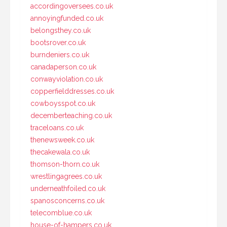
accordingoversees.co.uk
annoyingfunded.co.uk
belongsthey.co.uk
bootsrover.co.uk
burndeniers.co.uk
canadaperson.co.uk
conwayviolation.co.uk
copperfielddresses.co.uk
cowboysspot.co.uk
decemberteaching.co.uk
traceloans.co.uk
thenewsweek.co.uk
thecakewala.co.uk
thomson-thorn.co.uk
wrestlingagrees.co.uk
underneathfoiled.co.uk
spanosconcerns.co.uk
telecomblue.co.uk
house-of-hampers.co.uk