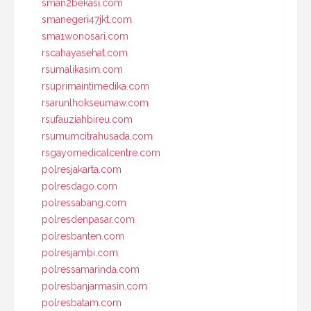
sman2bekasi.com
smanegeri47jkt.com
sma1wonosari.com
rscahayasehat.com
rsumalikasim.com
rsuprimaintimedika.com
rsarunlhokseumaw.com
rsufauziahbireu.com
rsumumcitrahusada.com
rsgayomedicalcentre.com
polresjakarta.com
polresdago.com
polressabang.com
polresdenpasar.com
polresbanten.com
polresjambi.com
polressamarinda.com
polresbanjarmasin.com
polresbatam.com