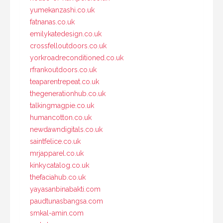
yumekanzashi.co.uk
fatnanas.co.uk
emilykatedesign.co.uk
crossfelloutdoors.co.uk
yorkroadreconditioned.co.uk
rfrankoutdoors.co.uk
teaparentrepeat.co.uk
thegenerationhub.co.uk
talkingmagpie.co.uk
humancotton.co.uk
newdawndigitals.co.uk
saintfelice.co.uk
mrjapparel.co.uk
kinkycatalog.co.uk
thefaciahub.co.uk
yayasanbinabakti.com
paudtunasbangsa.com
smkal-amin.com