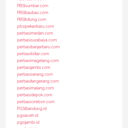
PBSIsumbar.com
PBSIbaubau.com
PBSIbitung.com
pbsipekanbaru.com
perbasimedan.com
perbasisurabaya.com
perbasibanjarbaru.com
perbasiblitar.com
perbasimagelang.com
perbasijambi.com
perbasiserang.com
perbasitangerang.com
perbasimalang.com
perbasidepok.com
perbasicirebon.com
PGSIbandung.id
pgsiaceh.id
pgsijambi.id