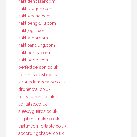
haklidenpasar.com
haklicilegon.com
hakliserang.com
haklibengkulu.com
haklijogja.com
haklijambi.com
haklibandung.com
haklibekasi.com
haklibogor.com
perfectperson.co.uk
tourmusicfest.co.uk
strongdemocracy.co.uk
dronetotal.co.uk
partycurrent.co.uk
lightalso.co.uk
sleepyguards.co.uk
stephensmoke.co.uk
trialuncomfortable.co.uk
accordingchapel.co.uk