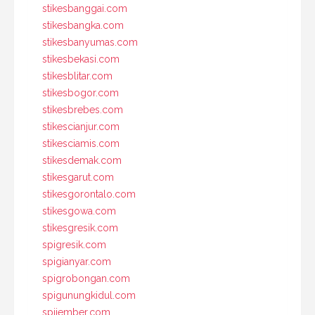
stikesbanggai.com
stikesbangka.com
stikesbanyumas.com
stikesbekasi.com
stikesblitar.com
stikesbogor.com
stikesbrebes.com
stikescianjur.com
stikesciamis.com
stikesdemak.com
stikesgarut.com
stikesgorontalo.com
stikesgowa.com
stikesgresik.com
spigresik.com
spigianyar.com
spigrobongan.com
spigunungkidul.com
spijember.com