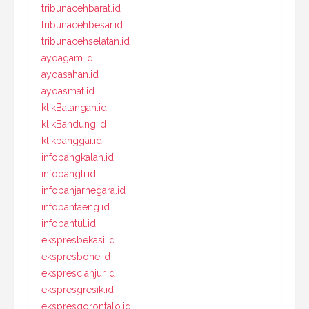
tribunacehbarat.id
tribunacehbesar.id
tribunacehselatan.id
ayoagam.id
ayoasahan.id
ayoasmat.id
klikBalangan.id
klikBandung.id
klikbanggai.id
infobangkalan.id
infobangli.id
infobanjarnegara.id
infobantaeng.id
infobantul.id
ekspresbekasi.id
ekspresbone.id
eksprescianjur.id
ekspresgresik.id
ekspresgorontalo.id