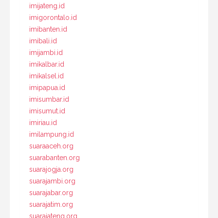
imijateng.id
imigorontalo.id
imibanten.id
imibali.id
imijambi.id
imikalbar.id
imikalsel.id
imipapua.id
imisumbar.id
imisumut.id
imiriau.id
imilampung.id
suaraaceh.org
suarabanten.org
suarajogja.org
suarajambi.org
suarajabar.org
suarajatim.org
suarajateng.org