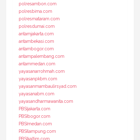
polresambon.com
polresbima.com
polresmataram.com
polresdumai.com
antamjakarta.com
antambekasi.com
antambogor.com
antampalembang.com
antammedan.com
yayasanarrohmah.com
yayasanpkbm.com
yayasanmambaulirsyad.com
yayasanabm.com
yayasandharmawanita.com
PBSIjakarta.com
PBSIbogor.com
PBSImedan.com
PBSIlampung.com
PBSIkaltim.com