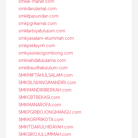
smkal-manar.com
smkdarulamal.com
smkitpasundan.com
smkpgrikamal.com
smktarbiyatululum.com
smkyasalam-elummah.com
smkpelitaynh.com
smkyasinacigombong.com
smknahdatululama.com
smkitraudhatululum.com
SMKMIFTAHULSALAM.com
SMKSILIWANGIMANDIRI.com
SMKMANDIRIBERKAH.com
SMKCBTBEKASI.com
SMKMANAROFA.com
SMKPGRIBOJONGMANGU.com
SMKKORPRIKOTA.com
SMKITDARULHIDAYAH.com
SMKSIROJULUMMAH.com