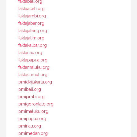
faktabali.org
faktaaceh.org
faktajambi.org
faktajabar.org
faktajateng.org
faktajatim.org
faktakalbar.org
faktariau.org
faktapapua.org
faktamaluku.org
faktasumut.org
pmidkijakarta.org
pmibali.org
pmijambi.org
pmigorontalo.org
pmimaluku.org
pmipapua.org
pmiriau.org
pmimedan.org