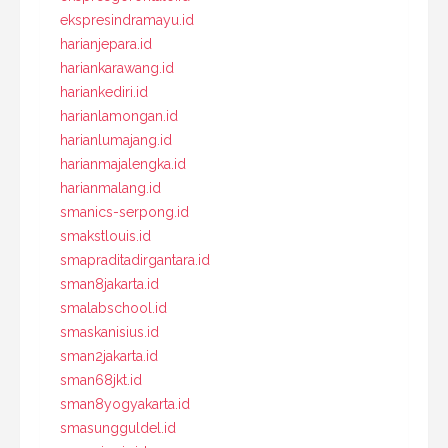
ekspresindramayu.id
harianjepara.id
hariankarawang.id
hariankediri.id
harianlamongan.id
harianlumajang.id
harianmajalengka.id
harianmalang.id
smanics-serpong.id
smakstlouis.id
smapraditadirgantara.id
sman8jakarta.id
smalabschool.id
smaskanisius.id
sman2jakarta.id
sman68jkt.id
sman8yogyakarta.id
smasungguldel.id