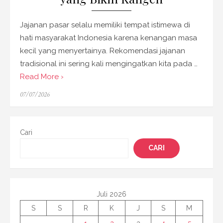
Jajanan pasar selalu memiliki tempat istimewa di
hati masyarakat Indonesia karena kenangan masa
kecil yang menyertainya. Rekomendasi jajanan
tradisional ini sering kali mengingatkan kita pada …
Read More ›
Posted
07/07/2026
on
Cari
CARI
Juli 2026
S
S
R
K
J
S
M