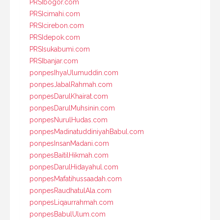
PRSIbogor.com
PRSIcimahi.com
PRSIcirebon.com
PRSIdepok.com
PRSIsukabumi.com
PRSIbanjar.com
ponpesIhyaUlumuddin.com
ponpesJabalRahmah.com
ponpesDarulKhairat.com
ponpesDarulMuhsinin.com
ponpesNurulHudas.com
ponpesMadinatuddiniyahBabul.com
ponpesInsanMadani.com
ponpesBaitilHikmah.com
ponpesDarulHidayahul.com
ponpesMafatihussaadah.com
ponpesRaudhatulAla.com
ponpesLiqaurrahmah.com
ponpesBabulUlum.com