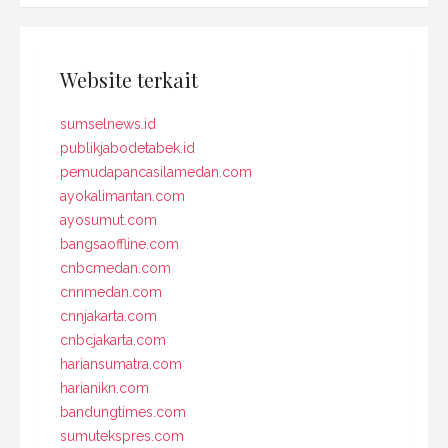
Website terkait
sumselnews.id
publikjabodetabek.id
pemudapancasilamedan.com
ayokalimantan.com
ayosumut.com
bangsaoffline.com
cnbcmedan.com
cnnmedan.com
cnnjakarta.com
cnbcjakarta.com
hariansumatra.com
harianikn.com
bandungtimes.com
sumutekspres.com