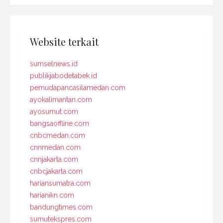
Website terkait
sumselnews.id
publikjabodetabek.id
pemudapancasilamedan.com
ayokalimantan.com
ayosumut.com
bangsaoffline.com
cnbcmedan.com
cnnmedan.com
cnnjakarta.com
cnbcjakarta.com
hariansumatra.com
harianikn.com
bandungtimes.com
sumutekspres.com