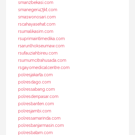
sman2bekasi.com
smanegeri47jkt.com
sma1wonosari.com
rscahayasehat.com
rsumalikasim.com
rsuprimaintimedika.com
rsarunlhokseumaw.com
rsufauziahbireu.com
rsumumcitrahusada.com
rsgayomedicalcentre.com
polresjakarta.com
polresdago.com
polressabang.com
polresdenpasar.com
polresbanten.com
polresjambi.com
polressamarinda.com
polresbanjarmasin.com
polresbatam.com