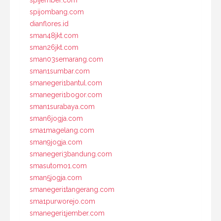
spijombang.com
dianflores.id
sman48jkt.com
sman26jkt.com
sman03semarang.com
sman1sumbar.com
smanegeri1bantul.com
smanegeri1bogor.com
sman1surabaya.com
sman6jogja.com
sma1magelang.com
sman9jogja.com
smanegeri3bandung.com
smasutomo1.com
sman5jogja.com
smanegeri1tangerang.com
sma1purworejo.com
smanegeri1jember.com