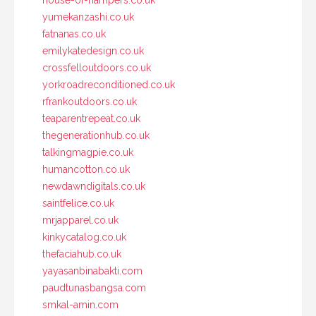
yumekanzashi.co.uk
fatnanas.co.uk
emilykatedesign.co.uk
crossfelloutdoors.co.uk
yorkroadreconditioned.co.uk
rfrankoutdoors.co.uk
teaparentrepeat.co.uk
thegenerationhub.co.uk
talkingmagpie.co.uk
humancotton.co.uk
newdawndigitals.co.uk
saintfelice.co.uk
mrjapparel.co.uk
kinkycatalog.co.uk
thefaciahub.co.uk
yayasanbinabakti.com
paudtunasbangsa.com
smkal-amin.com