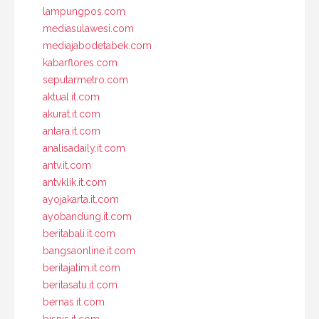
lampungpos.com
mediasulawesi.com
mediajabodetabek.com
kabarflores.com
seputarmetro.com
aktual.it.com
akurat.it.com
antara.it.com
analisadaily.it.com
antv.it.com
antvklik.it.com
ayojakarta.it.com
ayobandung.it.com
beritabali.it.com
bangsaonline.it.com
beritajatim.it.com
beritasatu.it.com
bernas.it.com
bisnis.it.com