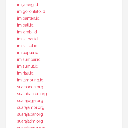
imijateng.id
imigorontalo.id
imibanten.id
imibali.id
imijambi.id
imikalbar.id
imikalsel.id
imipapua.id
imisumbar.id
imisumut.id
imiriau.id
imilampung.id
suaraaceh.org
suarabanten.org
suarajogja.org
suarajambi.org
suarajabar.org
suarajatim.org
suarajateng.org