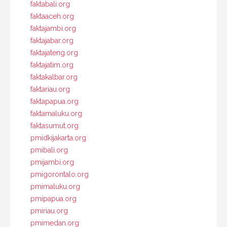
faktabali.org
faktaaceh.org
faktajambi.org
faktajabar.org
faktajateng.org
faktajatim.org
faktakalbar.org
faktariau.org
faktapapua.org
faktamaluku.org
faktasumut.org
pmidkijakarta.org
pmibali.org
pmijambi.org
pmigorontalo.org
pmimaluku.org
pmipapua.org
pmiriau.org
pmimedan.org