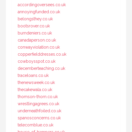
accordingoversees.co.uk
annoyingfunded.co.uk
belongsthey.co.uk
bootsrover.co.uk
burndeniers.co.uk
canadaperson.co.uk
conwayviolation.co.uk
copperfielddresses.co.uk
cowboysspot.co.uk
decemberteaching.co.uk
traceloans.co.uk
thenewsweek.co.uk
thecakewala.co.uk
thomson-thorn.co.uk
wrestlingagrees.co.uk
underneathfoiled.co.uk
spanosconcerns.co.uk
telecomblue.co.uk
house-of-hampers.co.uk