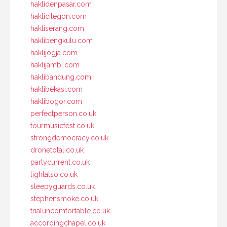
haklidenpasar.com
haklicilegon.com
hakliserang.com
haklibengkulu.com
haklijogja.com
haklijambi.com
haklibandung.com
haklibekasi.com
haklibogor.com
perfectperson.co.uk
tourmusicfest.co.uk
strongdemocracy.co.uk
dronetotal.co.uk
partycurrent.co.uk
lightalso.co.uk
sleepyguards.co.uk
stephensmoke.co.uk
trialuncomfortable.co.uk
accordingchapel.co.uk