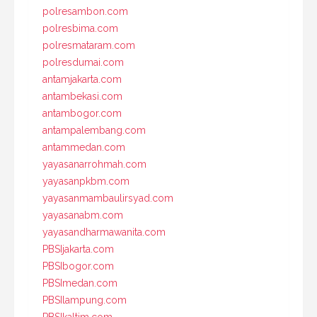
polresambon.com
polresbima.com
polresmataram.com
polresdumai.com
antamjakarta.com
antambekasi.com
antambogor.com
antampalembang.com
antammedan.com
yayasanarrohmah.com
yayasanpkbm.com
yayasanmambaulirsyad.com
yayasanabm.com
yayasandharmawanita.com
PBSIjakarta.com
PBSIbogor.com
PBSImedan.com
PBSIlampung.com
PBSIkaltim.com