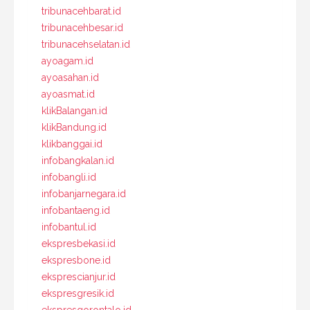
tribunacehbarat.id
tribunacehbesar.id
tribunacehselatan.id
ayoagam.id
ayoasahan.id
ayoasmat.id
klikBalangan.id
klikBandung.id
klikbanggai.id
infobangkalan.id
infobangli.id
infobanjarnegara.id
infobantaeng.id
infobantul.id
ekspresbekasi.id
ekspresbone.id
eksprescianjur.id
ekspresgresik.id
ekspresgorontalo.id