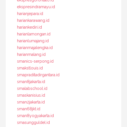
ekspresindramayu.id
harianjepara.id
hariankarawang.id
hariankediri.id
harianlamongan.id
harianlumajang.id
harianmajalengka.id
harianmalang.id
smanics-serpong.id
smakstlouis.id
smapraditadirgantara.id
sman8jakarta.id
smalabschool.id
smaskanisius.id
sman2jakarta.id
sman68jkt.id
sman8yogyakarta.id
smasungguldel.id