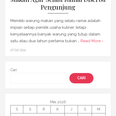
Pengunjung
Memiliki warung makan yang selalu ramai adalah
impian setiap pemilik usaha kuliner, tetapi
kenyataannya banyak warung yang tutup dalam
satu atau dua tahun pertama bukan …
Read More ›
Posted
07/05/2026
on
Cari
CARI
Mei 2026
S
S
R
K
J
S
M