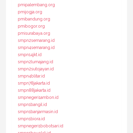
pmipalembang.org
pmijogja.org
pmibandung.org
pmibogor.org
pmisurabaya.org
smpn2semarang.id
smpn4semarang.id
smpn14jkt.id
smpn2lumajang.id
smpn2sutojayan.id
smpn4blitar.id
smpn78jakarta.id
smpn88jakarta.id
smpnegeri1ambon.id
smpn1bangil.id
smpn1banjarmasin.id
smpn1biora.id
smpnegeri1bobotsari.id
smpn1boyolali.id