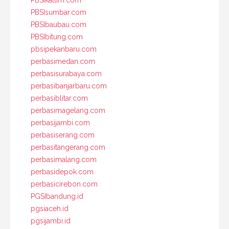
PBSIsumbar.com
PBSIbaubau.com
PBSIbitung.com
pbsipekanbaru.com
perbasimedan.com
perbasisurabaya.com
perbasibanjarbaru.com
perbasiblitar.com
perbasimagelang.com
perbasijambi.com
perbasiserang.com
perbasitangerang.com
perbasimalang.com
perbasidepok.com
perbasicirebon.com
PGSIbandung.id
pgsiaceh.id
pgsijambi.id