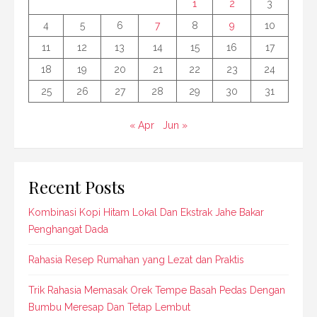
1
2
3
4
5
6
7
8
9
10
11
12
13
14
15
16
17
18
19
20
21
22
23
24
25
26
27
28
29
30
31
« Apr
Jun »
Recent Posts
Kombinasi Kopi Hitam Lokal Dan Ekstrak Jahe Bakar
Penghangat Dada
Rahasia Resep Rumahan yang Lezat dan Praktis
Trik Rahasia Memasak Orek Tempe Basah Pedas Dengan
Bumbu Meresap Dan Tetap Lembut