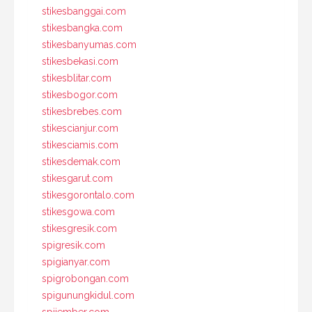
stikesbanggai.com
stikesbangka.com
stikesbanyumas.com
stikesbekasi.com
stikesblitar.com
stikesbogor.com
stikesbrebes.com
stikescianjur.com
stikesciamis.com
stikesdemak.com
stikesgarut.com
stikesgorontalo.com
stikesgowa.com
stikesgresik.com
spigresik.com
spigianyar.com
spigrobongan.com
spigunungkidul.com
spijember.com