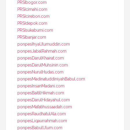
PRSIbogor.com
PRSIcimahi.com
PRSIcirebon.com
PRSIdepok.com
PRSIsukabumi.com
PRSIbanjar.com
ponpesIhyaUlumuddin.com
ponpesJabalRahmah.com
ponpesDarulKhairat.com
ponpesDarulMuhsinin.com
ponpesNurulHudas.com
ponpesMadinatuddiniyahBabul.com
ponpesInsanMadani.com
ponpesBaitilHikmah.com
ponpesDarulHidayahul.com
ponpesMafatihussaadah.com
ponpesRaudhatulAla.com
ponpesLiqaurrahmah.com
ponpesBabulUlum.com