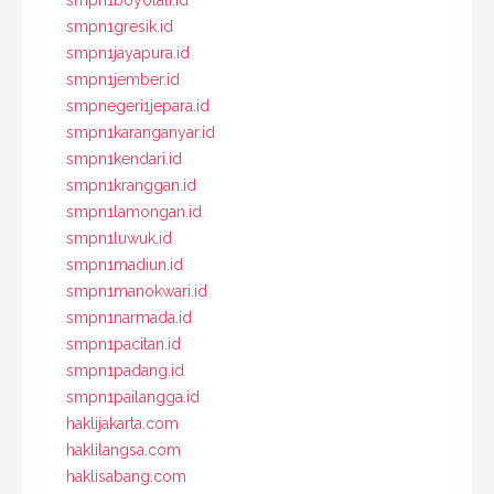
smpn1gresik.id
smpn1jayapura.id
smpn1jember.id
smpnegeri1jepara.id
smpn1karanganyar.id
smpn1kendari.id
smpn1kranggan.id
smpn1lamongan.id
smpn1luwuk.id
smpn1madiun.id
smpn1manokwari.id
smpn1narmada.id
smpn1pacitan.id
smpn1padang.id
smpn1pailangga.id
haklijakarta.com
haklilangsa.com
haklisabang.com