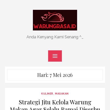
Skip
to
content
Anda Kenyang Kami Senang ^_
Hari:
7 Mei 2026
KULINER
,
MASAKAN
Strategi Jitu Kelola Warung
Makan Agar Selalu Ramai Diserbu